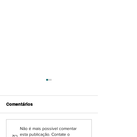
Comentários
💬 À Conversa com um
💬 À Conversa
Não é mais possível comentar
esta publicação. Contate o
Ecólogo: Joana Jesus
Ecólogo: Rúbe