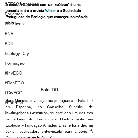
SPECO parceiros
A série “À Conversa com um Ecólogo” é uma 
parceria entre a revista 
Wilder
 e a Sociedade 
Projectos
Portuguesa de Ecologia que começou no mês de 
Maio.
Iniciativas
ENE
PDE
Ecology Day
Formação
#InvECO
#ResECO
Foto: DR
#DivECO
Sara Mendes
,
investigadora portuguesa a trabalhar 
Imprensa
em Espanha, no Conselho Superior de 
Ecologi@
Investigações Científicas, foi este ano um dos três 
vencedores do Prémio de Doutoramento em 
Ecologia – Fundação Amadeu Dias, e
foi a décima 
sexta investigadora entrevistada para a série "À 
Conversa com um Ecólogo".