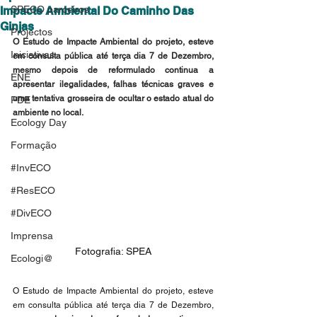
SPECO parceiros
Impacte Ambiental Do Caminho Das
Ginjas
Projectos
O Estudo de Impacte Ambiental do projeto, esteve 
Iniciativas
em consulta pública até terça dia 7 de Dezembro, 
mesmo depois de reformulado continua a 
ENE
apresentar ilegalidades, falhas técnicas graves e 
uma tentativa grosseira de ocultar o estado atual do 
PDE
ambiente no local.
Ecology Day
Formação
#InvECO
#ResECO
#DivECO
Imprensa
Fotografia: SPEA
Ecologi@
O Estudo de Impacte Ambiental do projeto, esteve 
em consulta pública até terça dia 7 de Dezembro, 