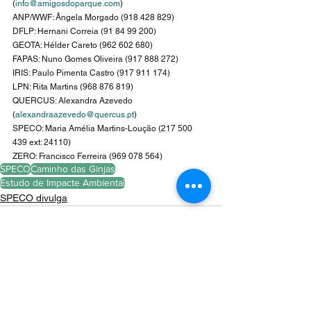
(
info@amigosdoparque.com
)
ANP/WWF: Ângela Morgado (918 428 829)
DFLP: Hernani Correia (91 84 99 200)
GEOTA: Hélder Careto (962 602 680)
FAPAS: Nuno Gomes Oliveira (917 888 272)
IRIS: Paulo Pimenta Castro (917 911 174)
LPN: Rita Martins (968 876 819)
QUERCUS: Alexandra Azevedo 
(
alexandraazevedo@quercus.pt
)
SPECO: Maria Amélia Martins-Loução (217 500 
439 ext: 24110)
ZERO: Francisco Ferreira (969 078 564)
SPECO
Caminho das Ginjas
Estudo de Impacte Ambiental
SPECO divulga
Ver tudo
Posts Relacionados