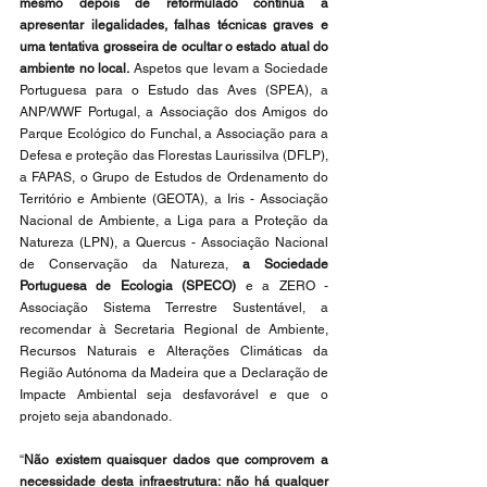
mesmo depois de reformulado continua a 
apresentar ilegalidades, falhas técnicas graves e 
uma tentativa grosseira de ocultar o estado atual do 
ambiente no local.
 Aspetos que levam a Sociedade 
Portuguesa para o Estudo das Aves (SPEA), a 
ANP/WWF Portugal, a Associação dos Amigos do 
Parque Ecológico do Funchal, a Associação para a 
Defesa e proteção das Florestas Laurissilva (DFLP), 
a FAPAS, o Grupo de Estudos de Ordenamento do 
Território e Ambiente (GEOTA), a Iris - Associação 
Nacional de Ambiente, a Liga para a Proteção da 
Natureza (LPN), a Quercus - Associação Nacional 
de Conservação da Natureza, 
a Sociedade 
Portuguesa de Ecologia (SPECO)
 e a ZERO - 
Associação Sistema Terrestre Sustentável, a 
recomendar à Secretaria Regional de Ambiente, 
Recursos Naturais e Alterações Climáticas da 
Região Autónoma da Madeira que a Declaração de 
Impacte Ambiental seja desfavorável e que o 
projeto seja abandonado.
“
Não existem quaisquer dados que comprovem a 
necessidade desta infraestrutura: não há qualquer 