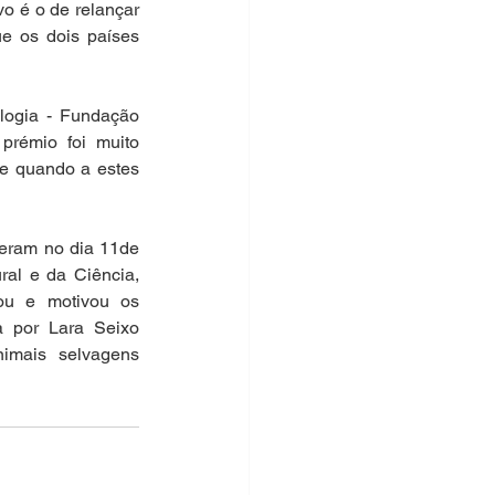
o é o de relançar 
e os dois países 
ogia - Fundação 
prémio foi muito 
e quando a estes 
reram no dia 11de 
al e da Ciência, 
ou e motivou os 
a por Lara Seixo 
imais selvagens 