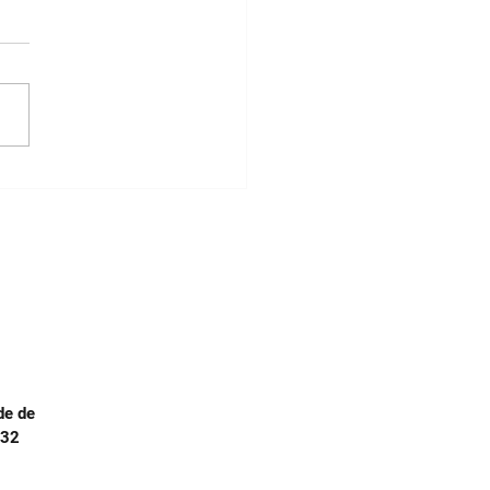
rência, destino e efeito
zoxistrobina nos
sistemas aquáticos
de de
.32