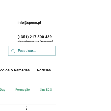
info@speco.pt
(+351) 217 500 439
(chamada para a rede fixa nacional)
colos & Parcerias
Notícias
 Day
Formação
#InvECO