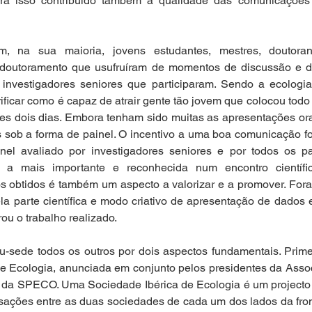
ra isso contribuído também a qualidade das comunicações 
am, na sua maioria, jovens estudantes, mestres, doutoran
-doutoramento que usufruíram de momentos de discussão e d
investigadores seniores que participaram. Sendo a ecologi
erificar como é capaz de atrair gente tão jovem que colocou todo
es dois dias. Embora tenham sido muitas as apresentações ora
 sob a forma de painel. O incentivo a uma boa comunicação fo
nel avaliado por investigadores seniores e por todos os par
 é a mais importante e reconhecida num encontro científi
obtidos é também um aspecto a valorizar e a promover. Foram 
la parte científica e modo criativo de apresentação de dados e
ou o trabalho realizado.
iu-sede todos os outros por dois aspectos fundamentais. Prime
de Ecologia, anunciada em conjunto pelos presidentes da Asso
e da SPECO. Uma Sociedade Ibérica de Ecologia é um projecto 
ações entre as duas sociedades de cada um dos lados da front