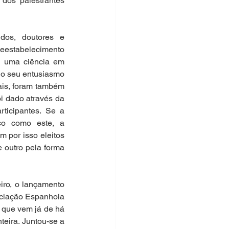
dos palestrantes 
dos, doutores e 
eestabelecimento 
a uma ciência em 
 o seu entusiasmo 
is, foram também 
i dado através da 
ticipantes. Se a 
co como este, a 
por isso eleitos 
 outro pela forma 
iro, o lançamento 
ciação Espanhola 
que vem já de há 
eira. Juntou-se a 