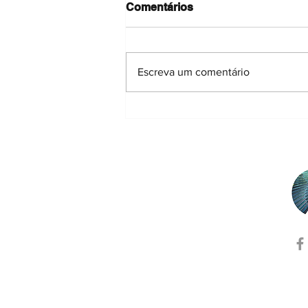
Comentários
Escreva um comentário
A resposta funcional de
plantas à desertificação e
degradação do solo –
contributo para estratégias
de restauro