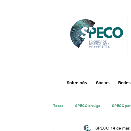
Sobre nós
Sócios
Redes
Todas
SPECO divulga
SPECO par
SPECO
14 de mar.
#ResECO
#DivECO
Impre