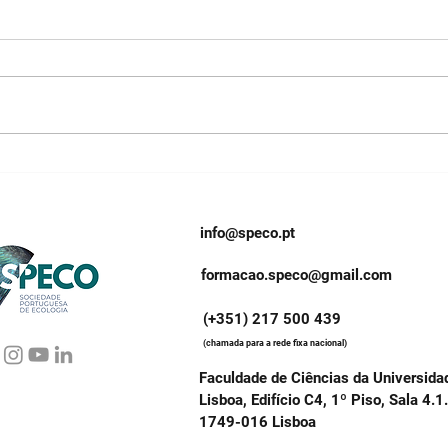
Tropical forest
Ocor
fragmentation: effects on
da a
the spatio-temporal
ecos
dynamics of its bat
info@speco.pt
communities
formacao.speco@gmail.com
(+351) 217 500 439
(chamada para a rede fixa nacional)
Faculdade de Ciências da Universida
Lisboa, Edifício C4, 1º Piso, Sala 4.1
1749-016 Lisboa