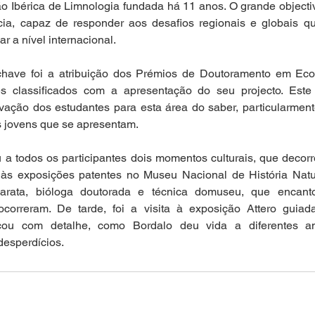
o Ibérica de Limnologia fundada há 11 anos. O grande objectiv
ia, capaz de responder aos desafios regionais e globais qu
r a nível internacional.
ave foi a atribuição dos Prémios de Doutoramento em Ecol
 classificados com a apresentação do seu projecto. Este 
vação dos estudantes para esta área do saber, particularment
s jovens que se apresentam.
 a todos os participantes dois momentos culturais, que decor
às exposições patentes no Museu Nacional de História Natur
arata, bióloga doutorada e técnica domuseu, que encant
 ocorreram. De tarde, foi a visita à exposição Attero guiad
cou com detalhe, como Bordalo deu vida a diferentes an
 desperdícios.