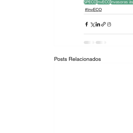
SPECO
InvECO
Invasoras às
#InvECO
Posts Relacionados