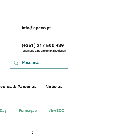
info@speco.pt
(+351) 217 500 439
(chamada para a rede fixa nacional)
colos & Parcerias
Notícias
 Day
Formação
#InvECO