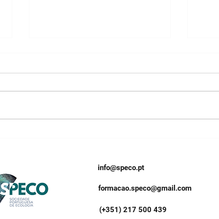
"Invasoras às Quartas!" | 4º
"Inv
Ciclo - 8.ª sessão
Cicl
info@speco.pt
formacao.speco@gmail.com
(+351) 217 500 439