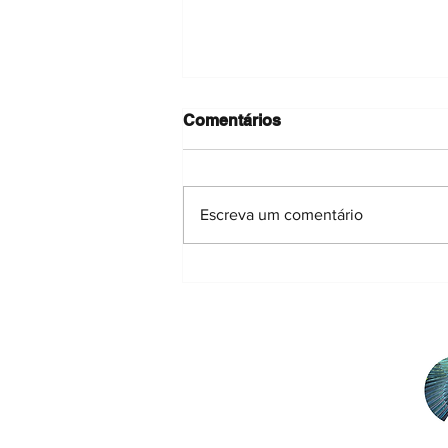
Comentários
Escreva um comentário
"Invasoras às Quartas!" | 4º
Ciclo - 9.ª sessão