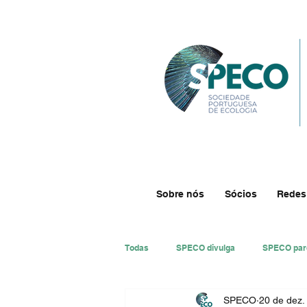
Sobre nós
Sócios
Redes
Todas
SPECO divulga
SPECO par
SPECO
20 de dez.
#ResECO
#DivECO
Impre