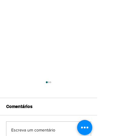
Comentários
2018 | Prémio em
2017 | Está a P
Escreva um comentário