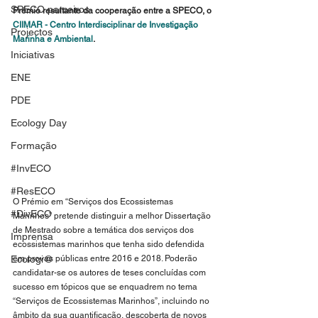
SPECO parceiros
Prémio resultante da cooperação entre a SPECO, o 
CIIMAR - Centro Interdisciplinar de Investigação 
Projectos
Marinha e Ambiental
. 
Iniciativas
ENE
PDE
Ecology Day
Formação
#InvECO
#ResECO
O Prémio em “Serviços dos Ecossistemas 
#DivECO
Marinhos” pretende distinguir a melhor Dissertação 
de Mestrado sobre a temática dos serviços dos 
Imprensa
ecossistemas marinhos que tenha sido defendida 
Ecologi@
em provas públicas entre 2016 e 2018. Poderão 
candidatar-se os autores de teses concluídas com 
sucesso em tópicos que se enquadrem no tema 
“Serviços de Ecossistemas Marinhos”, incluindo no 
âmbito da sua quantificação, descoberta de novos 