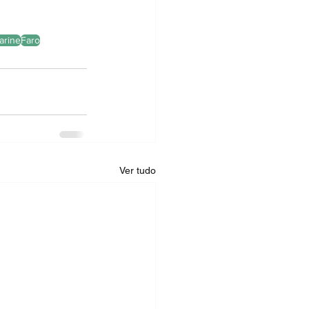
arine
Faro
Ver tudo