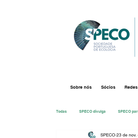
Sobre nós
Sócios
Redes
Todas
SPECO divulga
SPECO par
SPECO
23 de nov.
#ResECO
#DivECO
Impre