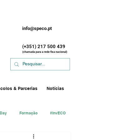
info@speco.pt
(+351) 217 500 439
(chamada para a rede fixa nacional)
colos & Parcerias
Notícias
 Day
Formação
#InvECO