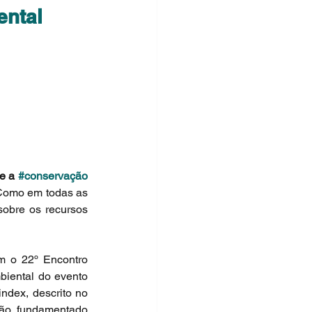
ental
 e a 
#conservação
 Como em todas as 
obre os recursos 
m o 22º Encontro 
biental do evento 
ndex, descrito no 
ão, fundamentado 