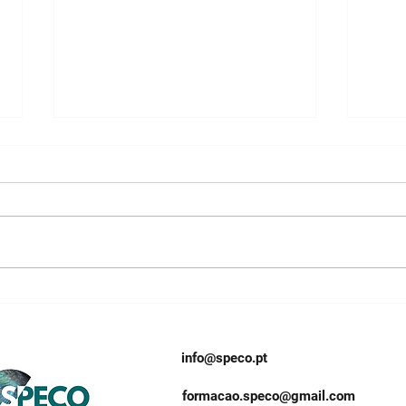
22º ENE | Programa
22º 
detalhado online
Cur
Atua
info@speco.pt
formacao.speco@gmail.com