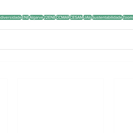
odiversidade
ENE
Algarve
22ENE
CCMAR
CESAM
UAlg
Sustentabilidade
Zoom