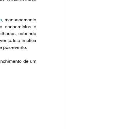
a
, manuseamento 
e desperdícios e 
alhados, cobrindo 
nto. Isto implica 
e pós-evento.
Os participantes foram também convidados a aderir a esta avaliação através do preenchimento de um 