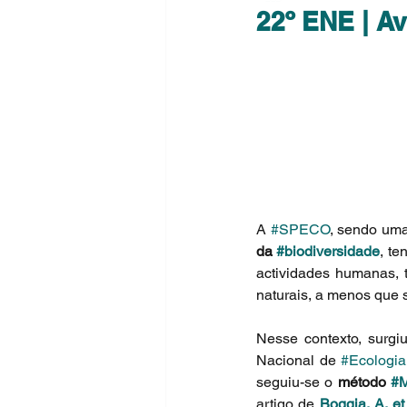
22º ENE | Av
A 
#SPECO
, sendo um
da 
#biodiversidade
, te
actividades humanas, 
naturais, a menos que 
Nesse contexto, surgi
Nacional de 
#Ecologia
seguiu-se o 
método 
#
artigo de 
Boggia, A. et