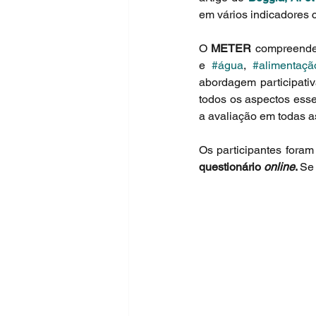
em vários indicadores 
O 
METER
 compreende 
e 
#água
, 
#alimentaçã
abordagem participativ
todos os aspectos esse
a avaliação em todas as
questionário 
online
. 
Se 