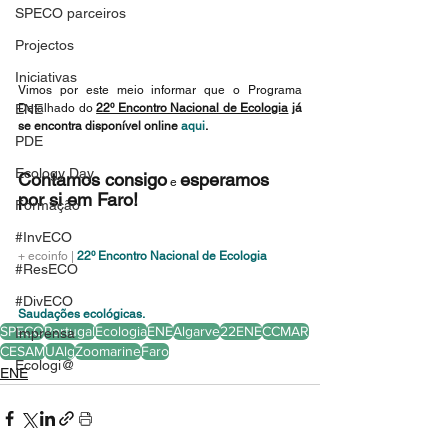
SPECO parceiros
Projectos
Iniciativas
Vimos por este meio informar que o Programa 
ENE
Detalhado do 
22º Encontro Nacional de Ecologia
 já 
se encontra disponível online 
aqui
.
PDE
Ecology Day
Contamos consigo
esperamos 
 e 
por si em Faro!
Formação
#InvECO
+ ecoinfo | 
22º Encontro Nacional de Ecologia
#ResECO
#DivECO
Saudações ecológicas.
SPECO
Portugal
Ecologia
ENE
Algarve
22ENE
CCMAR
Imprensa
CESAM
UAlg
Zoomarine
Faro
Ecologi@
ENE