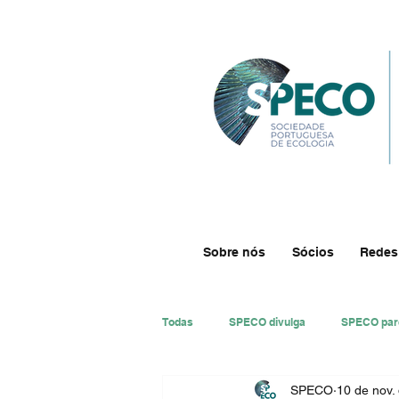
Sobre nós
Sócios
Redes
Todas
SPECO divulga
SPECO par
SPECO
10 de nov.
#ResECO
#DivECO
Impre