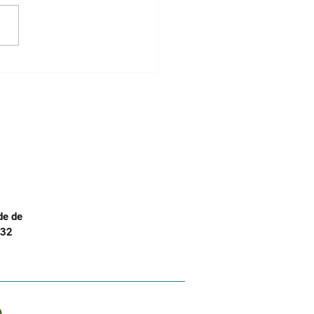
opósito do Dia
onal da Conservação
iodiversidade
de de
.32