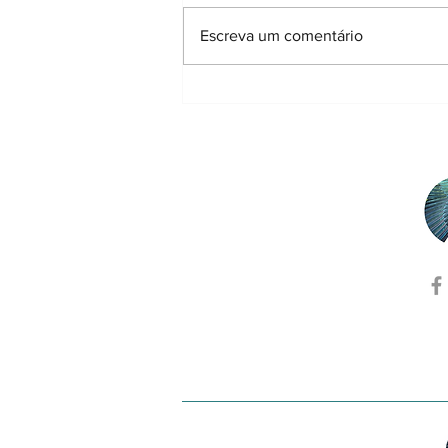
Escreva um comentário
Portugal e Espanha lançam
parceria ibérica para
relançar a Ecologia