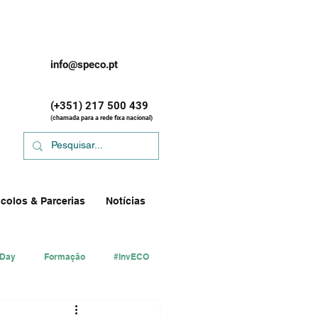
info@speco.pt
(+351) 217 500 439
(chamada para a rede fixa nacional)
colos & Parcerias
Notícias
 Day
Formação
#InvECO