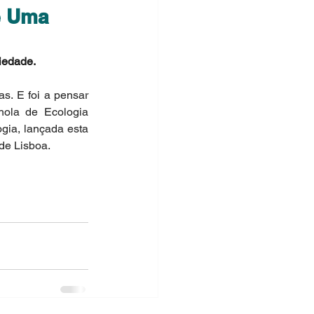
e Uma
iedade. 
s. E foi a pensar 
ola de Ecologia 
gia, lançada esta 
 de Lisboa.