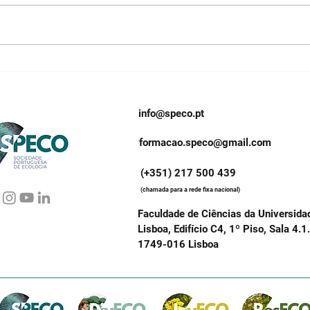
Depressa e bem não há
A pr
quem
Naci
da B
info@speco.pt
formacao.speco@gmail.com
(+351) 217 500 439
(chamada para a rede fixa nacional)
Faculdade de Ciências da Universida
Lisboa, Edifício C4, 1º Piso, Sala 4.1
1749-016 Lisboa