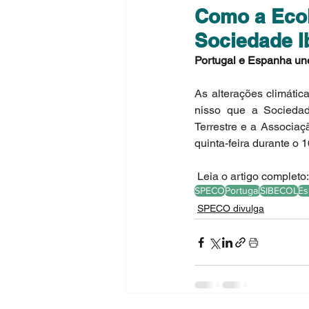
Como a Ecol
Sociedade I
Portugal e Espanha une
As alterações climátic
nisso que a Socieda
Terrestre e a Associaç
quinta-feira durante o 
 Leia o artigo completo:
SPECO
Portugal
SIBECOL
Es
SPECO divulga