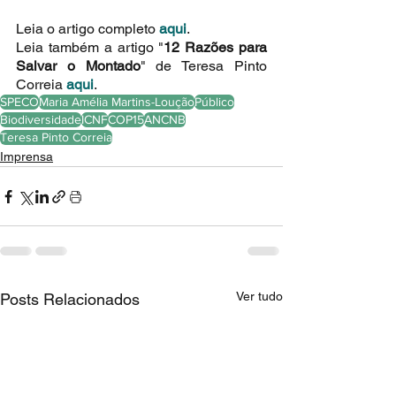
Leia o artigo completo 
aqui
.
Leia também a artigo "
12 Razões para 
Salvar o Montado
" de Teresa Pinto 
Correia 
aqui
.
SPECO
Maria Amélia Martins-Loução
Público
Biodiversidade
ICNF
COP15
ANCNB
Teresa Pinto Correia
Imprensa
Ver tudo
Posts Relacionados