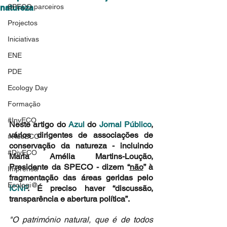
SPECO parceiros
natureza
Projectos
Iniciativas
ENE
PDE
Ecology Day
Formação
#InvECO
Neste artigo do 
Azul
 do 
Jornal Público
, 
vários dirigentes de associações de 
#ResECO
conservação da natureza - incluindo 
#DivECO
Maria Amélia Martins-Loução, 
Presidente da SPECO - dizem “
não
” à 
Imprensa
fragmentação das áreas geridas pelo 
Ecologi@
ICNF
. É preciso haver “discussão, 
transparência e abertura política”.
"O património natural, que é de todos 