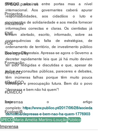
SPECO parceiros
Portugal, não só entre portas mas a nível 
internacional. Aos governantes caberá apurar 
Projectos
responsabilidades, aos cidadãos o luto e 
movimentos de solidariedade e aos media fornecer 
Iniciativas
informações correctas e claras. Os cientistas já 
ENE
tinham alertado, escrito, informado, sobre as 
consequências da falta de estratégias, de 
PDE
ordenamento de território, de investimento público 
Ecology Day
das zonas florestais. Apressa-se agora o Governo a 
decretar rapidamente leis que já há muito deviam 
Formação
ter sido redigidas e discutidas e que, apesar de 
todas as consultas públicas, pareceres e debates, 
#InvECO
têm inúmeras falhas porque têm muito pouca 
#ResECO
estratégia e preocupação futura. Bem diz o povo 
“depressa e bem não há quem”!
#DivECO
Imprensa
Leia o artigo 
completo: 
https://www.publico.pt/2017/06/28/socieda
Ecologi@
de/noticia/depressa-e-bem-nao-ha-quem-1776903
SPECO
Maria Amélia Martins-Loução
Público
Imprensa