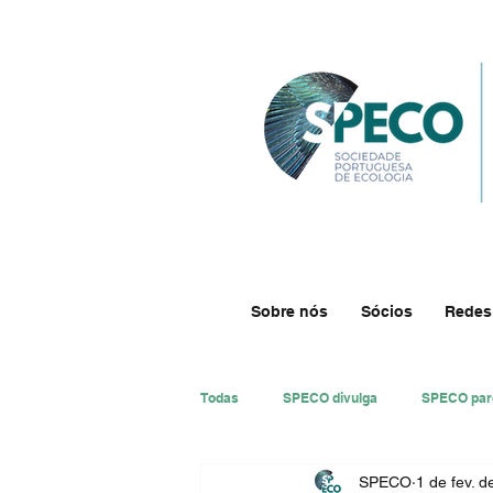
Sobre nós
Sócios
Redes
Todas
SPECO divulga
SPECO par
SPECO
1 de fev. 
#ResECO
#DivECO
Impre