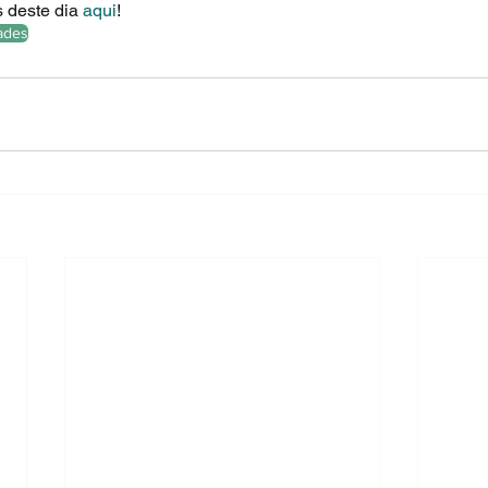
 deste dia 
aqui
!
dades