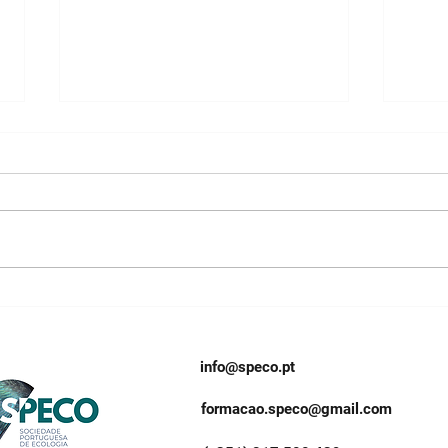
💬 À Conversa com um
💬 À
Ecólogo: Ruben Heleno
Ecól
info@speco.pt
formacao.speco@gmail.com