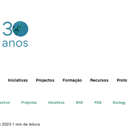
Iniciativas
Projectos
Formação
Recursos
Proto
ceiros
Projectos
Iniciativas
ENE
PDE
Ecology
de 2023
1 min de leitura
nsa
Ecologi@