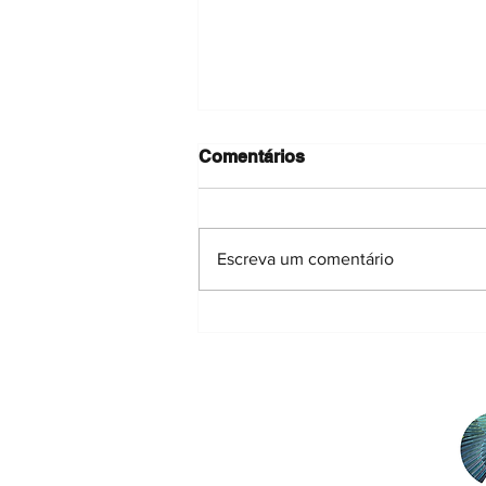
Comentários
Escreva um comentário
💬 À Conversa com um
Ecólogo: Pedro Anastácio