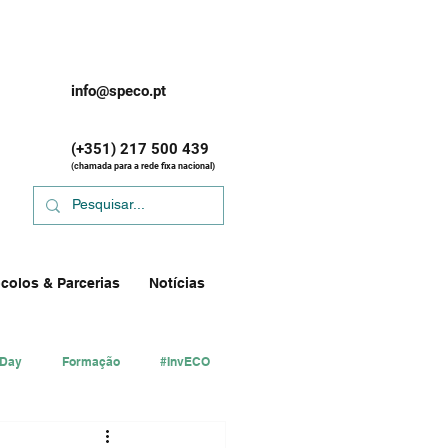
info@speco.pt
(+351) 217 500 439
(chamada para a rede fixa nacional)
colos & Parcerias
Notícias
 Day
Formação
#InvECO