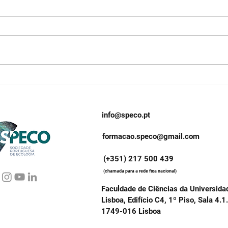
"A tripla crise planetária
As u
ficou na gaveta", por Maria
- a 
Amélia Martins-Loução
Mart
info@speco.pt
formacao.speco@gmail.com
(+351) 217 500 439
(chamada para a rede fixa nacional)
Faculdade de Ciências da Universida
Lisboa, Edifício C4, 1º Piso, Sala 4.1
1749-016 Lisboa