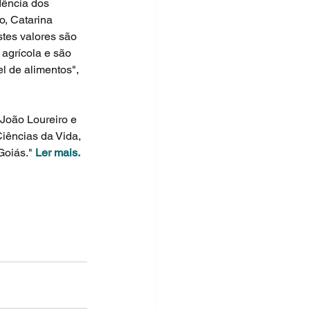
dência dos 
o, Catarina 
tes valores são 
agrícola e são 
l de alimentos", 
 João Loureiro e 
iências da Vida, 
oiás." 
Ler mais.