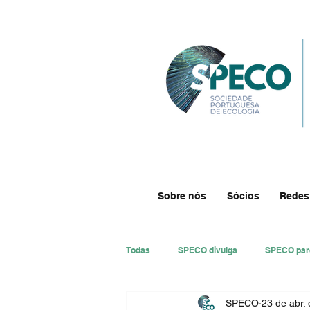
Sobre nós
Sócios
Redes
Todas
SPECO divulga
SPECO par
SPECO
23 de abr.
#ResECO
#DivECO
Impre