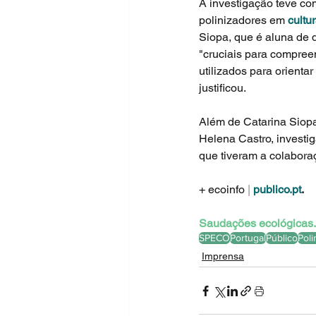
A investigação teve com
polinizadores em 
cultu
Siopa, que é aluna de 
"cruciais para compreen
utilizados para orienta
justificou.
Além de Catarina Siopa,
Helena Castro, investi
que tiveram a colabora
+ ecoinfo
 |
publico.pt
.
Saudações ecológicas.
SPECO
Portugal
Público
Poli
Imprensa