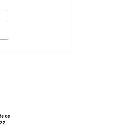
topias políticas da COP
opinião de Maria Amélia
ins-Loução
de de
.32