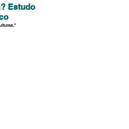
a? Estudo
ico
lturas."