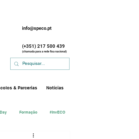
info@speco.pt
(+351) 217 500 439
(chamada para a rede fixa nacional)
colos & Parcerias
Notícias
 Day
Formação
#InvECO