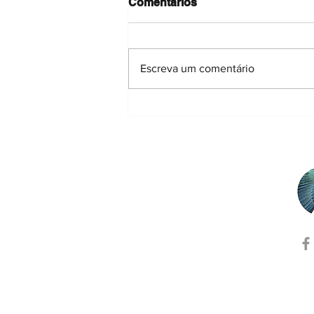
Comentários
Escreva um comentário
"Planeta prateado", por
Maria Amélia Martins-
Loução