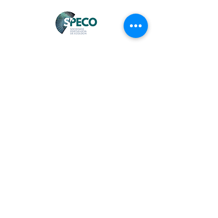
info@speco.pt
formacao.speco@gmail.com
(+351) 217 500 439
(chamada para a rede fixa nacional)
Faculdade de Ciências da Universidade de
Lisboa, Edifício C4, 1º Piso, Sala 4.1.32
1749-016 Lisboa