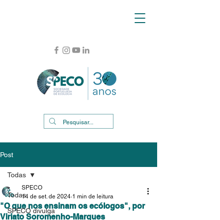
Post
Todas
SPECO
Todas
14 de set. de 2024
1 min de leitura
"O que nos ensinam os ecólogos", por
SPECO divulga
Viriato Soromenho-Marques