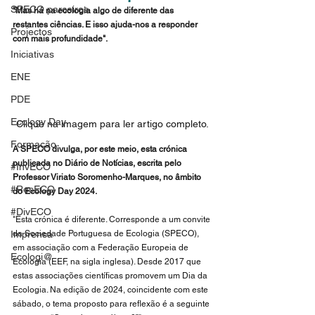
SPECO parceiros
"Mas há na ecologia algo de diferente das 
restantes ciências. E isso ajuda-nos a responder 
Projectos
com mais profundidade".
Iniciativas
ENE
PDE
Ecology Day
Clique na imagem para ler artigo completo.
Formação
A SPECO divulga, por este meio, esta crónica 
publicada no Diário de Notícias, escrita 
pelo 
#InvECO
Professor Viriato Soromenho-Marques, no âmbito 
#ResECO
do Ecology Day 2024. 
#DivECO
"Esta crónica é diferente. Corresponde a um convite 
Imprensa
da Sociedade Portuguesa de Ecologia (SPECO), 
em associação com a Federação Europeia de 
Ecologi@
Ecologia (EEF, na sigla inglesa). Desde 2017 que 
estas associações científicas promovem um Dia da 
Ecologia. Na edição de 2024, coincidente com este 
sábado, o tema proposto para reflexão é a seguinte 