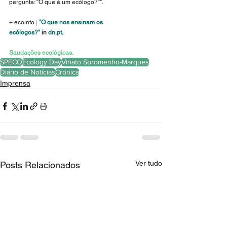
pergunta: “O que é um ecólogo?”".
+ ecoinfo
 |
"O que nos ensinam os 
ecólogos?"
 in
dn.pt
.
Saudações ecológicas.
SPECO
Ecology Day
Viriato Soromenho-Marques
Diário de Notícias
Crónica
Imprensa
Ver tudo
Posts Relacionados