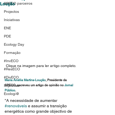
SPECO parceiros
Loução
Projectos
Iniciativas
ENE
PDE
Ecology Day
Formação
#InvECO
Clique na imagem para ler artigo completo.
#ResECO
#DivECO
Maria Amélia Martins-Loução
, Presidente da 
Imprensa
SPECO, escreveu um artigo de opinião no 
Jornal 
Público
.
Ecologi@
"A necessidade de aumentar 
#renováveis
 e assumir a transição 
energética como grande objectivo de 