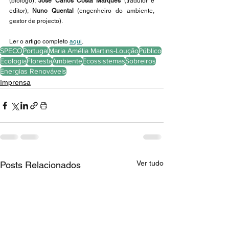
(biólogo); 
José Carlos Costa Marques 
(tradutor e 
editor); 
Nuno Quental
 (engenheiro do ambiente, 
gestor de projecto).
Ler o artigo completo 
aqui
.
SPECO
Portugal
Maria Amélia Martins-Loução
Público
Ecologia
Floresta
Ambiente
Ecossistemas
Sobreiros
Energias Renováveis
Imprensa
Ver tudo
Posts Relacionados