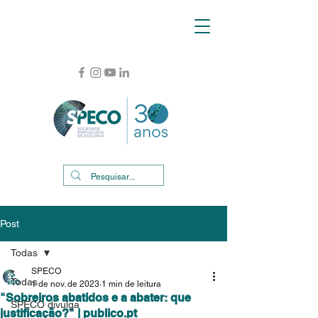
Post
Todas
SPECO
Todas
1 de nov. de 2023
1 min de leitura
"Sobreiros abatidos e a abater: que
SPECO divulga
justificação?" | publico.pt