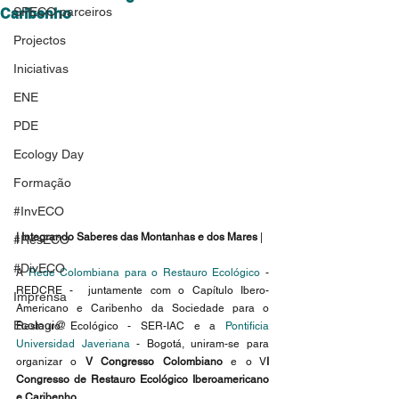
SPECO parceiros
Caribenho
Projectos
Iniciativas
ENE
PDE
Ecology Day
Formação
#InvECO
| Integrando Saberes das Montanhas e dos Mares
 |
#ResECO
#DivECO
A 
Rede Colombiana para o Restauro Ecológico
 - 
REDCRE -  juntamente com o Capítulo Ibero-
Imprensa
Americano e Caribenho da Sociedade para o 
Ecologi@
Restauro Ecológico - SER-IAC e a 
Pontificia 
Universidad Javeriana
 - Bogotá, uniram-se para 
organizar o 
V Congresso Colombiano
 e o V
I 
Congresso de Restauro Ecológico Iberoamericano 
e Caribenho.