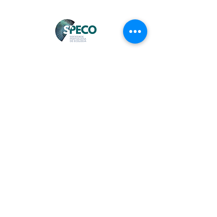
info@speco.pt
formacao.speco@gmail.com
(+351) 217 500 439
(chamada para a rede fixa nacional)
Faculdade de Ciências da Universidade de
Lisboa, Edifício C4, 1º Piso, Sala 4.1.32
1749-016 Lisboa