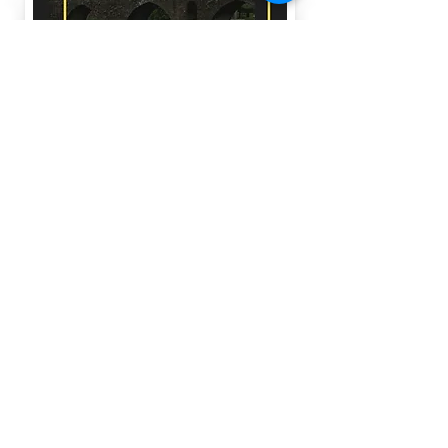
Par
a
download e/ou
imprimir o
livro de resumos
clique na imagem ou
aq
u
i
.
info@speco.pt