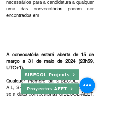
necessários para a candidatura a qualquer
uma das convocatórias podem ser
encontrados em:
A convocatória estará aberta de 15 de
março a 31 de maio de 2024 (23h59,
UTC+1).
SIBECOL Projects
Qualquer membro da SIBECOL, AEET,
AIL, SPECO ou SEEEE pode candidatar-
Proyectos AEET
se a duas convocatórias SIBECOL-AEET.
No entanto, caso um investigador
compareça às duas chamadas
simultaneamente, deve ter em
consideração que os projectos a serem
apresentados em cada uma delas devem
ser substancialmente diferentes e que ele
só pode ser beneficiário de uma das