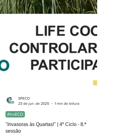
SPECO
23 de jun. de 2025
1 min de leitura
#InvECO