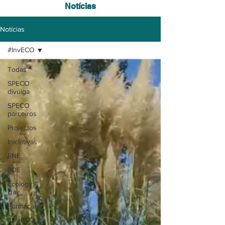
Notícias
Notícias
#InvECO
Todas
SPECO
divulga
SPECO
parceiros
Projectos
Iniciativas
ENE
PDE
Ecology
Day
Formação
#InvECO