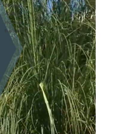
#ResECO
#DivECO
Imprensa
Ecologi@