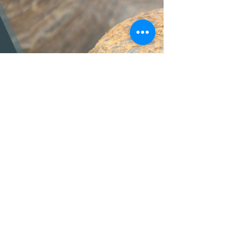
Nesta sessão podemos ouvir Joaquim Sande Silva com o
tema "Fogo e plantas invasoras - Uma relação recíproca?".