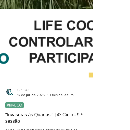
SPECO
17 de jul. de 2025
1 min de leitura
#InvECO
"Invasoras às Quartas!" | 4º Ciclo - 9.ª
sessão