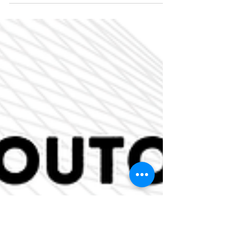
de Doutoramento em Ecologia - Fundação Amadeu Dias,
organizado pela SPECO.