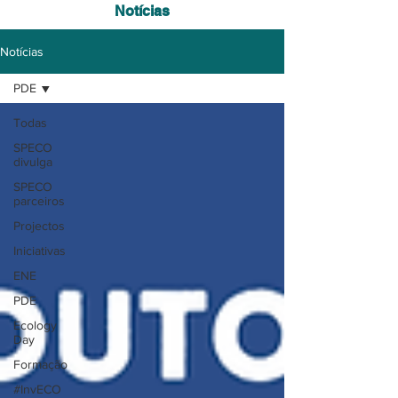
Notícias
Notícias
PDE
Todas
SPECO
divulga
SPECO
parceiros
Projectos
Iniciativas
ENE
PDE
Ecology
Day
Formação
#InvECO