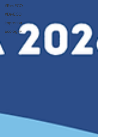
#ResECO
#DivECO
Imprensa
Ecologi@