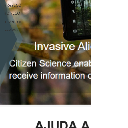
#ResECO
#DivECO
Imprensa
Ecologi@