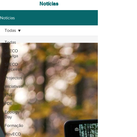
Notícias
Notícias
Todas
Todas
SPECO
divulga
SPECO
parceiros
Projectos
Iniciativas
ENE
PDE
Ecology
Day
Formação
#InvECO