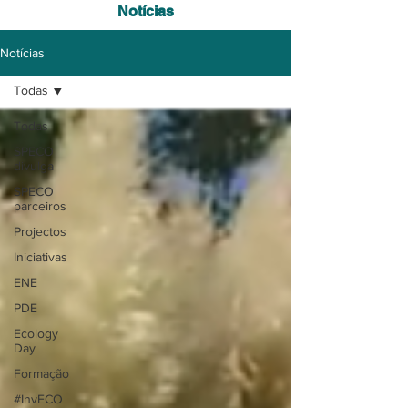
Notícias
Notícias
Todas
Todas
SPECO
divulga
SPECO
parceiros
Projectos
Iniciativas
ENE
PDE
Ecology
Day
Formação
#InvECO