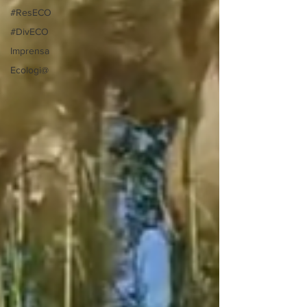
#ResECO
#DivECO
Imprensa
Ecologi@