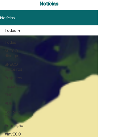
Notícias
Notícias
Todas
Todas
SPECO
divulga
SPECO
parceiros
Projectos
Iniciativas
ENE
PDE
Ecology
Day
Formação
#InvECO