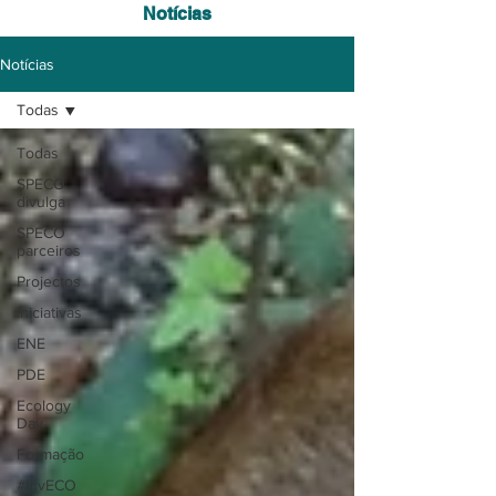
Notícias
Notícias
Todas
Todas
SPECO
divulga
SPECO
parceiros
Projectos
Iniciativas
ENE
PDE
Ecology
Day
Formação
#InvECO