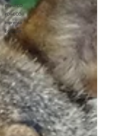
#ResECO
#DivECO
Imprensa
Ecologi@