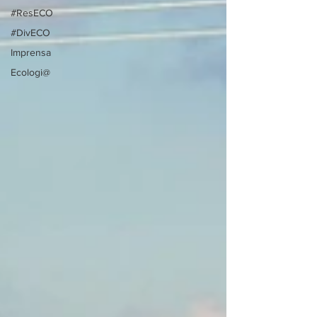
#ResECO
#DivECO
Imprensa
Ecologi@