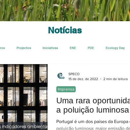
Notícias
ros
Projectos
Iniciativas
ENE
PDE
Ecology Day
Ecologi@
SPECO
15 de dez. de 2022
2 min de leitura
Imprensa
Uma rara oportunida
a poluição luminosa
Portugal é um dos países da Europa
poluição luminosa: maior emissão de 