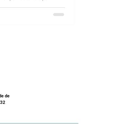
de de
.32