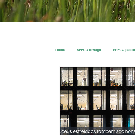
Todas
SPECO divulga
SPECO parcei
#ResECO
#DivECO
Imprensa