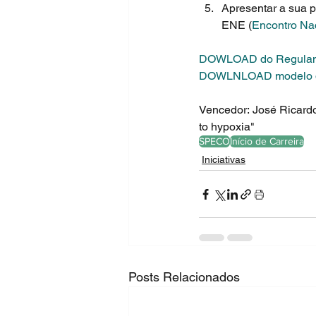
Apresentar a sua pr
ENE (
Encontro Na
DOWLOAD do Regula
DOWLNLOAD modelo de
Vencedor: José Ricardo
to hypoxia"
SPECO
Início de Carreira
Iniciativas
Posts Relacionados