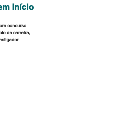
em Início
re concurso 
io de carreira, 
estigador 