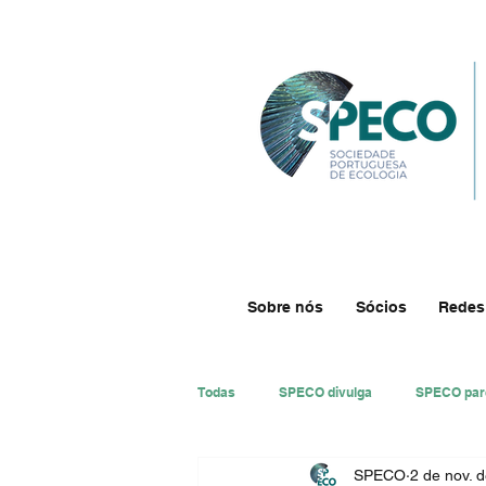
Sobre nós
Sócios
Redes
Todas
SPECO divulga
SPECO par
SPECO
2 de nov. 
#ResECO
#DivECO
Impre