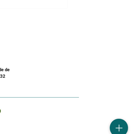
 | Está a Pensar
idatar-se Ao Prémio
Doutoramento em
ogia? "Não Pensem
 Vezes": A entrevista a
rdo Rocha
de de
.32