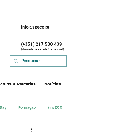
info@speco.pt
(+351) 217 500 439
(chamada para a rede fixa nacional)
colos & Parcerias
Notícias
 Day
Formação
#InvECO