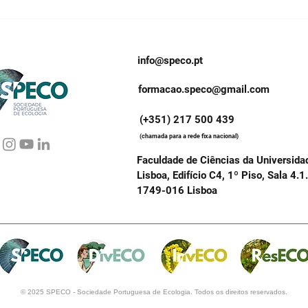
2018 | Prémios de Mestrado
2017
Cand
de 
Ecol
info@speco.pt
Duas
Rica
formacao.speco@gmail.com
(+351) 217 500 439
(chamada para a rede fixa nacional)
Faculdade de Ciências da Universida
Lisboa, Edifício C4, 1º Piso, Sala 4.1
1749-016 Lisboa
© 2025 SPECO - Sociedade Portuguesa de Ecologia. Todos os direitos reservados.