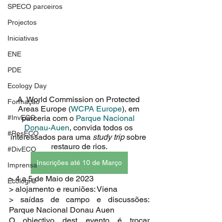
SPECO parceiros
Projectos
Iniciativas
ENE
PDE
Ecology Day
A  World Commission on Protected 
Formação
Areas Europe (
WCPA Europe
), em 
#InvECO
parceria com o 
Parque Nacional 
Donau-Auen
, convida todos os 
#ResECO
interessados para uma 
study trip
 sobre 
restauro de rios.
#DivECO
Inscrições até 10 de Março
Imprensa
> 4 a 5 de Maio de 2023
Ecologi@
> alojamento e reuniões: Viena
> saídas de campo e discussões: 
Parque Nacional Donau Auen
O objectivo dest evento é trocar 