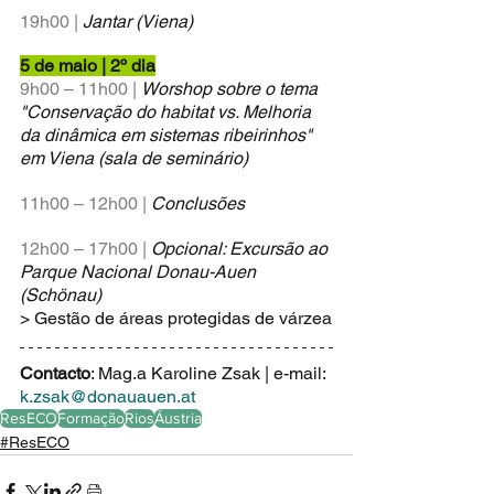
19h00 |
Jantar (Viena)
5 de maio | 2º dia
9h00 – 11h00 |
Worshop sobre o tema 
"Conservação do habitat vs. Melhoria 
da dinâmica em sistemas ribeirinhos" 
em Viena (sala de seminário)
11h00 – 12h00 |
Conclusões
12h00 – 17h00 |
Opcional: Excursão ao 
Parque Nacional Donau-Auen 
(Schönau)
> Gestão de áreas protegidas de várzea
Contacto
: Mag.a Karoline Zsak | e-mail: 
k.zsak@donauauen.at
ResECO
Formação
Rios
Áustria
#ResECO