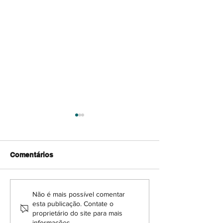
Comentários
"Laurissilva: vão-se os
"Os desafios q
Não é mais possível comentar
esta publicação. Contate o
anéis ficam os dedos",
biodiversidade
proprietário do site para mais
por Maria Amélia
enfrenta", por 
informações.