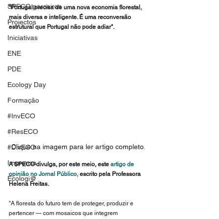
SPECO parceiros
"Portugal precisa de uma nova economia florestal, 
mais diversa e inteligente. É uma reconversão 
Projectos
estrutural que Portugal não pode adiar".
Iniciativas
ENE
PDE
Ecology Day
Formação
#InvECO
#ResECO
Clique na imagem para ler artigo completo.
#DivECO
Imprensa
A SPECO divulga, por este meio, este 
artigo de 
opinião no Jornal Público
,
 escrito pela Professora 
Ecologi@
Helena Freitas. 
"A floresta do futuro tem de proteger, produzir e 
pertencer — com mosaicos que integrem 