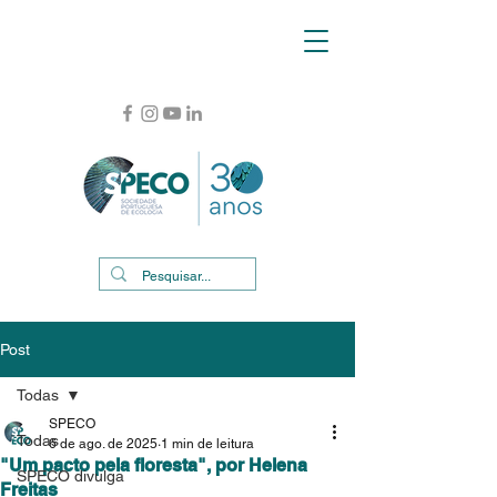
Post
Todas
SPECO
Todas
6 de ago. de 2025
1 min de leitura
"Um pacto pela floresta", por Helena
SPECO divulga
Freitas