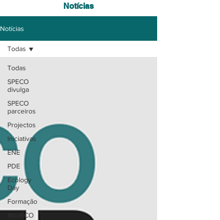
Notícias
Notícias
Todas
Todas
SPECO
divulga
SPECO
parceiros
Projectos
Iniciativas
ENE
PDE
Ecology
Day
Formação
#InvECO