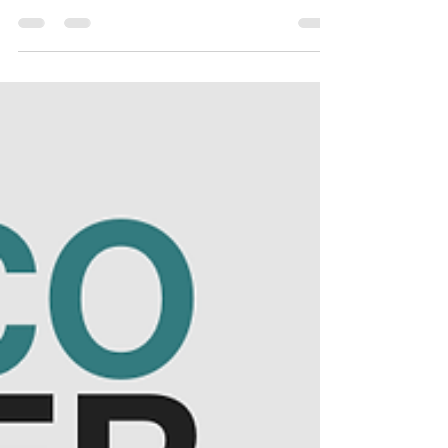
Lançamento do quarto vídeo da rúbrica #SPECOcorner,
realizada em colaboração com as alunas Amelia Magyar e
Karenna Tankersley.