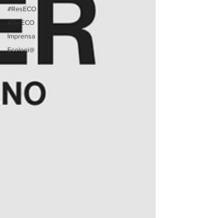
#ResECO
#DivECO
Imprensa
Ecologi@