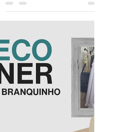
#SPECOcorner - Teresa Dias
Lançamento do segundo vídeo da rúbrica #SPECOcorner,
realizada em colaboração com as alunas Amelia Magyar and
Karenna Tankersley.