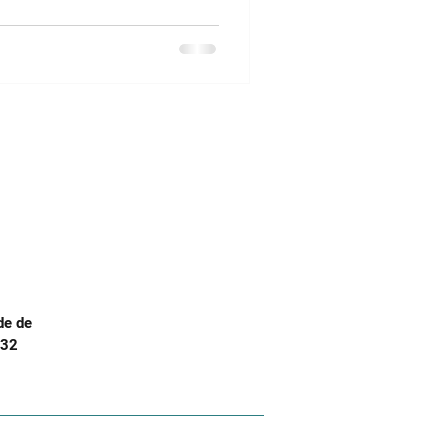
tinção.
de de
.32