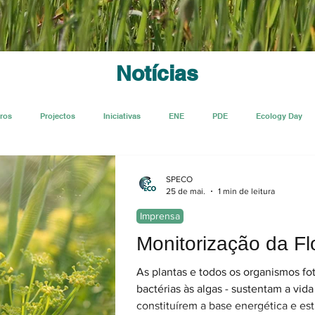
Notícias
ros
Projectos
Iniciativas
ENE
PDE
Ecology Day
Ecologi@
SPECO
25 de mai.
1 min de leitura
Imprensa
Monitorização da Flo
As plantas e todos os organismos fot
bactérias às algas - sustentam a vid
constituírem a base energética e est