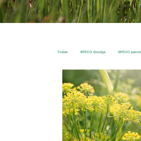
Todas
SPECO divulga
SPECO parcei
#ResECO
#DivECO
Imprensa