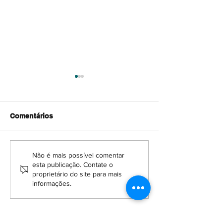
Comentários
"Nosso poder, nosso
Plano de Ação 
Não é mais possível comentar
esta publicação. Contate o
planeta"
Conservação e
proprietário do site para mais
Sustentabilida
informações.
Polinizadores 
Portugal oficia
aprovado