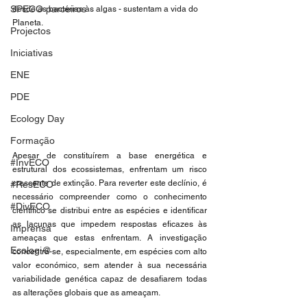
SPECO parceiros
desde as bactérias às algas - sustentam a vida do 
Planeta.  
Projectos
Iniciativas
ENE
PDE
Ecology Day
Formação
Apesar de constituírem a base energética e 
#InvECO
estrutural dos ecossistemas, enfrentam um risco 
crescente de extinção. Para reverter este declínio, é 
#ResECO
necessário compreender como o conhecimento 
#DivECO
científico se distribui entre as espécies e identificar 
as lacunas que impedem respostas eficazes às 
Imprensa
ameaças que estas enfrentam. A investigação 
Ecologi@
concentra-se, especialmente, em espécies com alto 
valor económico, sem atender à sua necessária 
variabilidade genética capaz de desafiarem todas 
as alterações globais que as ameaçam.