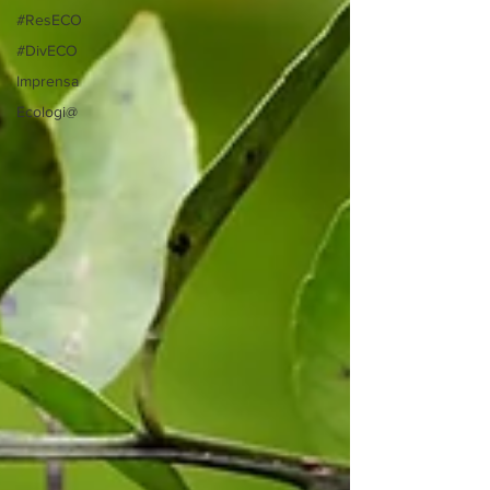
#ResECO
#DivECO
Imprensa
Ecologi@