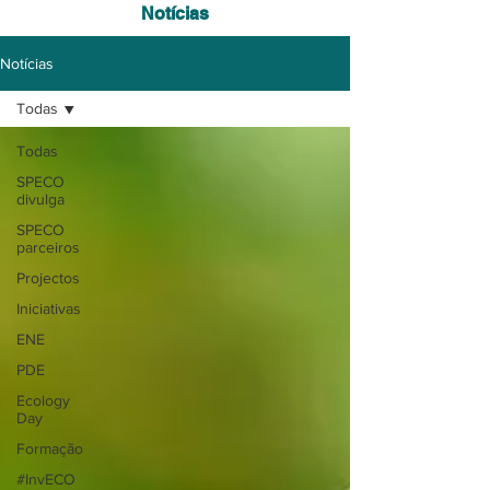
Notícias
Notícias
Todas
Todas
SPECO
divulga
SPECO
parceiros
Projectos
Iniciativas
ENE
PDE
Ecology
Day
Formação
#InvECO