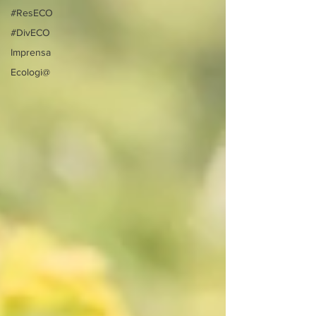
#ResECO
#DivECO
Imprensa
Ecologi@