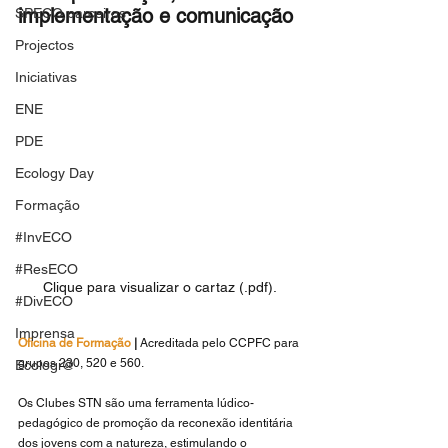
implementação e comunicação
SPECO parceiros
Projectos
Iniciativas
ENE
PDE
Ecology Day
Formação
#InvECO
#ResECO
Clique para visualizar o cartaz (.pdf).
#DivECO
Imprensa
Oficina de Formação
 | 
Acreditada pelo CCPFC para 
grupos 230, 520 e 560.
Ecologi@
Os Clubes STN são uma ferramenta lúdico-
pedagógico de promoção da reconexão identitária 
dos jovens com a natureza, estimulando o 