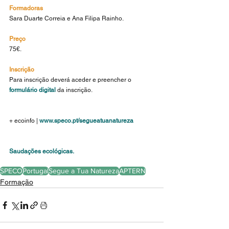
Formadoras
Sara Duarte Correia e Ana Filipa Rainho.
Preço
75€.
Inscrição
Para inscrição deverá aceder e preencher o 
formulário digital
 da inscrição.
+ ecoinfo |
www.speco.pt/segueatuanatureza
Saudações ecológicas.
SPECO
Portugal
Segue a Tua Natureza
APTERN
Formação