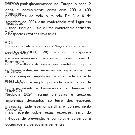
SPECO parceiros
internacional que acontece na Europa a cada 2 
anos e normalmente conta com 200 a 400 
Projectos
participantes de todo o mundo. De 3 a 6 de 
setembro de 2024 esta conferência terá lugar em 
Iniciativas
Lisboa, Portugal. Esta é uma conferência dedicada 
ENE
às espécies exóticas invasoras.
PDE
O mais recente relatório das Nações Unidas sobre 
Ecology Day
este tema (IPBES, 2023) revela que as espécies 
exóticas invasoras têm custos globais anuais de 
Formação
390 mil milhões de euros, que contribuíram para 
60% das extinções recentes de espécies e que 
#InvECO
quase sempre prejudicam a qualidade da vida 
#ResECO
humana, por exemplo, podendo afetar a saúde 
humana devido à transmissão de doenças. O 
#DivECO
Neobiota 2024 reunirá cientistas e gestores 
Imprensa
ambientais dedicados ao tema das espécies 
invasoras. Este evento partilha o conhecimento 
Ecologi@
mais recente sobre estas espécies, incluindo 
métodos de prevenção e controlo, envolvendo a 
sociedade e diversos intervenientes.