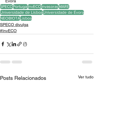
Évora
SPECO
Portugal
InvECO
Invasoras
MARE
Universidade de Lisboa
Universidade de Évora
NEOBIOTA
Lisboa
SPECO divulga
#InvECO
Ver tudo
Posts Relacionados