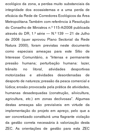
ecológico da zona, a perdas muito substanciais da 
integridade dos ecossistemas e a uma perda de 
eficácia da Rede de Corredores Ecológicos da Área 
Metropolitana. Também com referência à Resolução 
do Conselho de Ministros n.º 115-A/2008 publicada 
através do DR, 1.ª série — N.º 139 — 21 de Julho 
de 2008 (quer aprovou Plano Sectorial da Rede 
Natura 2000), foram previstas neste documento 
como especiais ameaças para este Sítio de 
Interesse Comunitário, a “Intensa e permanente 
pressão humana; perturbação humana: lazer, 
trânsito no litoral, atividades desportivas 
motorizadas e atividades desordenadas de 
desporto de natureza; pressão da pesca comercial e 
lúdica; erosão provocada pela prática de atividades, 
humanas desadequadas (construção, silvicultura, 
agricultura, etc.) em zonas declivosas”. Algumas 
destas ameaças são previsíveis em virtude da 
implementação do projeto em apreço, pelo que a 
ser concretizado constituirá uma flagrante violação 
da gestão correta necessária à valorização desta 
ZEC. As orientações de gestão para esta ZEC 