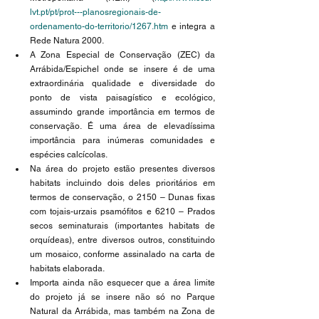
lvt.pt/pt/prot---planosregionais-de-
ordenamento-do-territorio/1267.htm
 e integra a 
Rede Natura 2000. 
A Zona Especial de Conservação (ZEC) da 
Arrábida/Espichel onde se insere é de uma 
extraordinária qualidade e diversidade do 
ponto de vista paisagístico e ecológico, 
assumindo grande importância em termos de 
conservação. É uma área de elevadíssima 
importância para inúmeras comunidades e 
espécies calcícolas. 
Na área do projeto estão presentes diversos 
habitats incluindo dois deles prioritários em 
termos de conservação, o 2150 – Dunas fixas 
com tojais-urzais psamófitos e 6210 – Prados 
secos seminaturais (importantes habitats de 
orquídeas), entre diversos outros, constituindo 
um mosaico, conforme assinalado na carta de 
habitats elaborada.
Importa ainda não esquecer que a área limite 
do projeto já se insere não só no Parque 
Natural da Arrábida, mas também na Zona de 