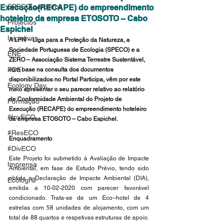
SPECO parceiros
Execução(RECAPE) do empreendimento
hoteleiro da empresa ETOSOTO – Cabo
Projectos
Espichel
Iniciativas
A LPN – Liga para a Proteção da Natureza, a 
Sociedade Portuguesa de Ecologia (SPECO) e a 
ENE
ZERO – Associação Sistema Terrestre Sustentável, 
PDE
com base na consulta dos documentos 
disponibilizados no Portal Participa, vêm por este 
Ecology Day
meio apresentar o seu parecer relativo ao relatório 
de Conformidade Ambiental do Projeto de 
Formação
Execução (RECAPE) do empreendimento hoteleiro 
#InvECO
da empresa ETOSOTO – Cabo Espichel.
#ResECO
Enquadramento 
#DivECO
Este Projeto foi submetido à Avaliação de Impacte 
Imprensa
Ambiental, em fase de Estudo Prévio, tendo sido 
obtida a Declaração de Impacte Ambiental (DIA), 
Ecologi@
emitida a 10-02-2020 com parecer favorável 
condicionado. Trata-se de um Eco–hotel de 4 
estrelas com 58 unidades de alojamento, com um 
total de 88 quartos e respetivas estruturas de apoio. 