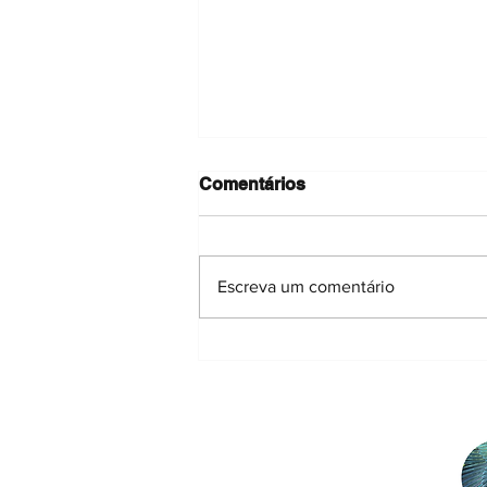
Comentários
Escreva um comentário
💬 À Conversa com um
Ecólogo: Andreia Anjos