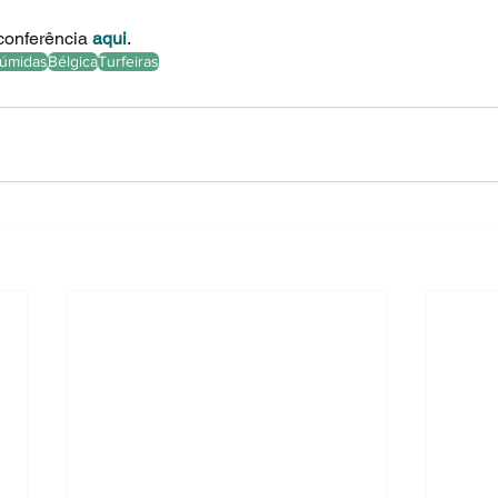
conferência 
aqui
.
úmidas
Bélgica
Turfeiras