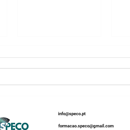
Projecto Novos Talentos em
Proj
Ecologia Charles Buchanan
Ecol
- Ana Paula Portela
- An
info@speco.pt
formacao.speco@gmail.com