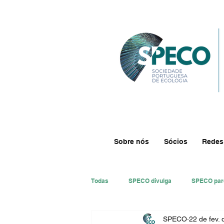
Sobre nós
Sócios
Redes
Todas
SPECO divulga
SPECO par
SPECO
22 de fev.
#ResECO
#DivECO
Impre