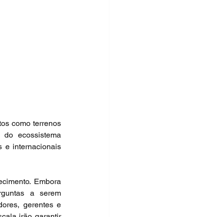
tos como terrenos 
 do ecossistema 
 e internacionais 
ecimento. Embora 
rguntas a serem 
respondidas. Estas não podem ser resolvidas isoladamente, exigem que investigadores, gerentes e 
ala irão garantir 