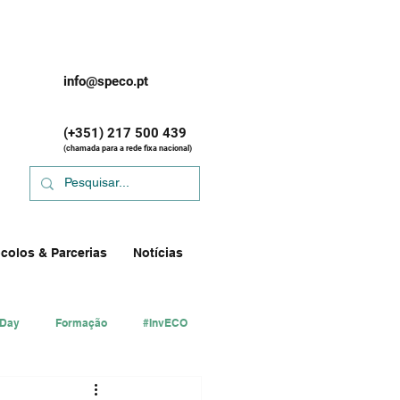
info@speco.pt
(+351) 217 500 439
(chamada para a rede fixa nacional)
colos & Parcerias
Notícias
 Day
Formação
#InvECO