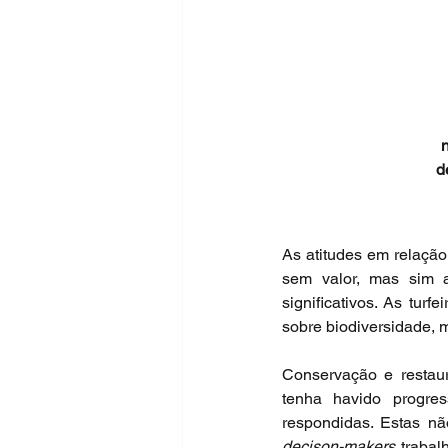
d
As atitudes em relação
sem valor, mas sim a
significativos. As tur
sobre biodiversidade, m
Conservação e restaur
tenha havido progres
decison-makers
 trabal