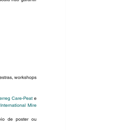
estras, workshops 
terreg Care-Peat
 e 
 
International Mire 
io de poster ou 