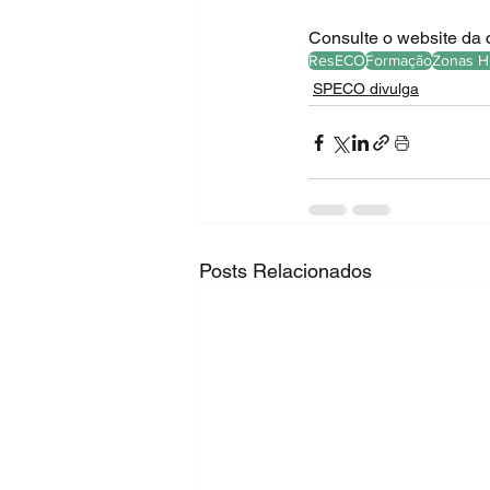
Consulte o website da 
ResECO
Formação
Zonas H
SPECO divulga
Posts Relacionados