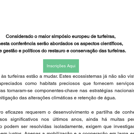
Considerado o maior simpósio europeu de turfeiras, 
nesta conferência serão abordados os aspectos científicos, 
e gestão e políticos do restauro e conservação das turfeiras.
Inscrições Aqui
 às turfeiras estão a mudar. Estes ecossistemas já não são vis
preciados como habitats preciosos que fornecem serviços
feiras tornaram-se componentes-chave nas estratégias nacionais
itigação das alterações climáticas e retenção de água.
o eficazes requerem o desenvolvimento e partilha de conh
sos significativos nos últimos anos, ainda há muitas pe
hem juntos. Apenas a mobilização e a cooperação em larga esc