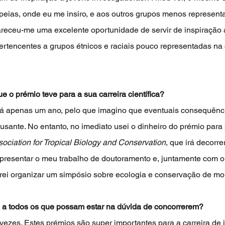
eias, onde eu me insiro, e aos outros grupos menos represent
receu-me uma excelente oportunidade de servir de inspiração a
ertencentes a grupos étnicos e raciais pouco representadas n
ue o prémio teve para a sua carreira científica?
 há apenas um ano, pelo que imagino que eventuais consequên
usante. No entanto, no imediato usei o dinheiro do prémio para 
ociation for Tropical Biology and Conservation
, que irá decorre
i apresentar o meu trabalho de doutoramento e, juntamente com 
irei organizar um simpósio sobre ecologia e conservação de mor
 a todos os que possam estar na dúvida de concorrerem?
zes. Estes prémios são super importantes para a carreira de 