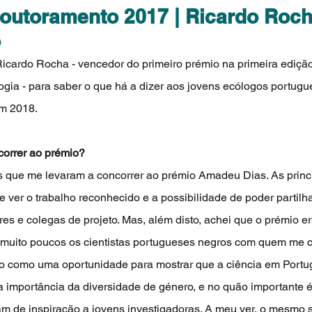
outoramento 2017 | Ricardo Rocha
o
cardo Rocha - vencedor do primeiro prémio na primeira ediçã
ia - para saber o que há a dizer aos jovens ecólogos portugu
m 2018. 
correr ao prémio?
 que me levaram a concorrer ao prémio Amadeu Dias. As princi
 ver o trabalho reconhecido e a possibilidade de poder partilha
s e colegas de projeto. Mas, além disto, achei que o prémio er
 muito poucos os cientistas portugueses negros com quem me c
io como uma oportunidade para mostrar que a ciência em Portu
na importância da diversidade de género, e no quão importante é 
am de inspiração a jovens investigadoras. A meu ver, o mesmo s