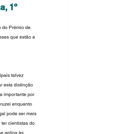
, 1º
o do Prémio de 
eses que estão a 
pais talvez 
r esta distinção 
a importante por 
ruzei enquanto 
gal pode ser mais 
ter cientistas do 
e aplica às 