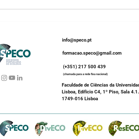
Prémio de Doutoramento
Prém
em Ecologia 2026 |
em E
Entrevista a Joana
Entr
Nogueira, 2ª Classificada
Clas
info@speco.pt
formacao.speco@gmail.com
(+351) 217 500 439
(chamada para a rede fixa nacional)
Faculdade de Ciências da Universida
Lisboa, Edifício C4, 1º Piso, Sala 4.1
1749-016 Lisboa