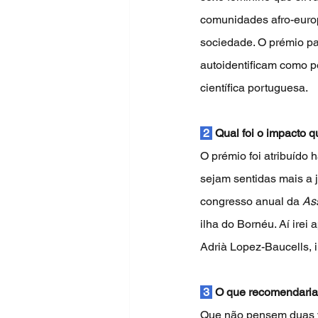
comunidades afro-europ
sociedade. O prémio pa
autoidentificam como p
científica portuguesa.
 2 
 Qual foi o impacto q
O prémio foi atribuído
sejam sentidas mais a j
congresso anual da 
Ass
ilha do Bornéu. Aí ire
Adrià Lopez-Baucells, 
 3 
 O que recomendaria
Que não pensem duas ve