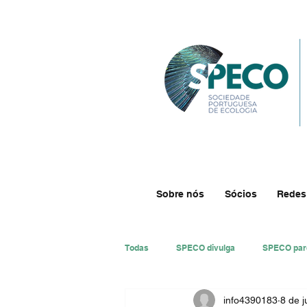
Sobre nós
Sócios
Redes
Todas
SPECO divulga
SPECO par
info4390183
8 de j
#ResECO
#DivECO
Impre