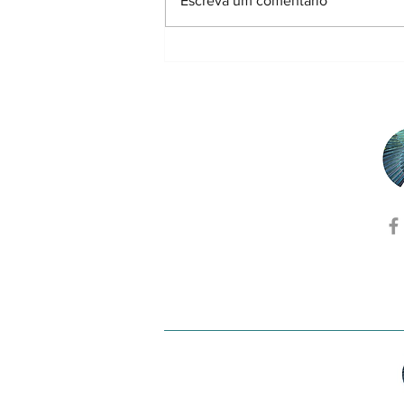
Escreva um comentário
Prémio de Doutoramento
em Ecologia 2026 |
Entrevista a Miguel Gandra,
3º Classificado