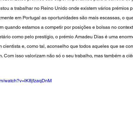
estou a trabalhar no Reino Unido onde existem vários prémios p
izmente em Portugal as oportunidades são mais escassas, o qu
 quando estamos a competir por posições e bolsas no contexto
tário como pelo prestígio, o prémio Amadeu Dias é uma enorme
 cientista e, como tal, aconselho que todos aqueles que se co
m. Com isso valorizam não só o seu trabalho, mas também a ciên
com/watch?v=lK8jfzaqDnM