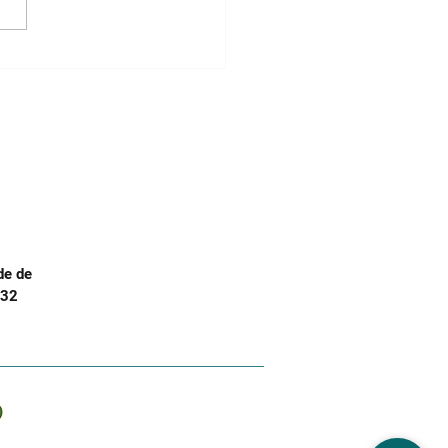
io de Doutoramento
cologia 2026 |
evista a Bianca Reis, 1ª
sificada
de de
.32