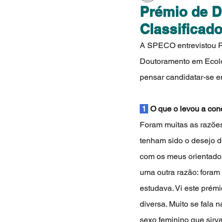
Prémio de D
Classificad
A SPECO entrevistou Ri
Doutoramento em Ecolog
pensar candidatar-se e
 1 
 O que o levou a con
Foram muitas as razões
tenham sido o desejo de
com os meus orientadore
uma outra razão: foram
estudava. Vi este prém
diversa. Muito se fala 
sexo feminino que sirv