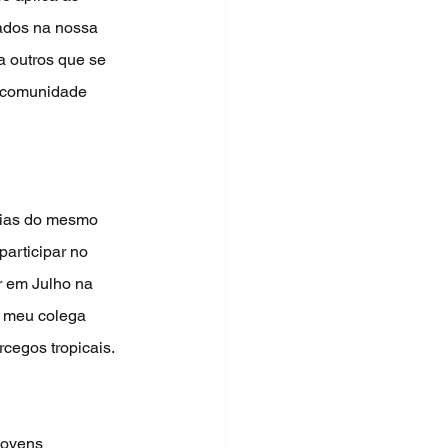
ados na nossa 
 outros que se 
a comunidade 
cias do mesmo 
participar no 
r em Julho na 
o meu colega 
cegos tropicais.
jovens 