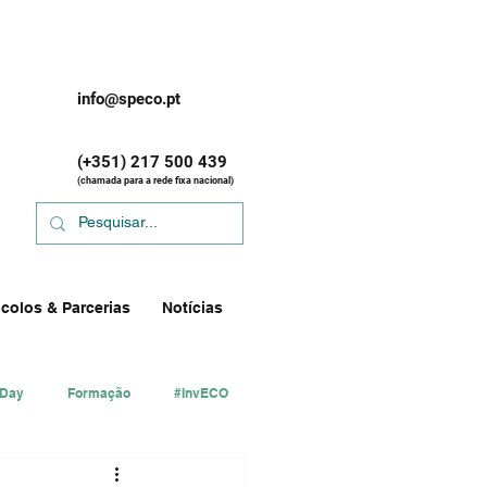
info@speco.pt
(+351) 217 500 439
(chamada para a rede fixa nacional)
colos & Parcerias
Notícias
 Day
Formação
#InvECO