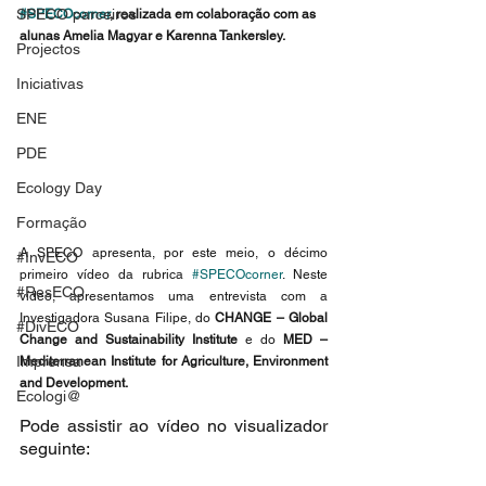
SPECO parceiros
#SPECOcorner
, realizada em colaboração com as 
alunas Amelia Magyar e Karenna Tankersley. 
Projectos
Iniciativas
ENE
PDE
Ecology Day
Formação
A SPECO apresenta, por este meio, o décimo 
#InvECO
primeiro vídeo da rubrica 
#SPECOcorner
. Neste 
#ResECO
vídeo, apresentamos uma entrevista com a 
Investigadora Susana Filipe, do 
CHANGE – Global 
#DivECO
Change and Sustainability Institute 
e do 
MED – 
Imprensa
Mediterranean Institute for Agriculture, Environment 
and Development.
Ecologi@
Pode assistir ao vídeo no visualizador 
seguinte: