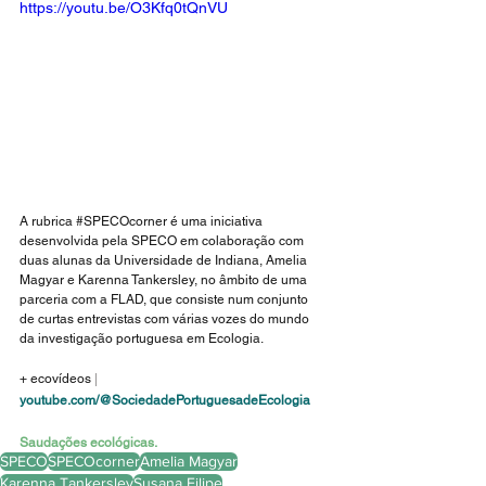
https://youtu.be/O3Kfq0tQnVU
A rubrica 
#SPECOcorner
 é uma iniciativa 
desenvolvida pela SPECO em colaboração com 
duas alunas da Universidade de Indiana, Amelia 
Magyar e Karenna Tankersley, no âmbito de uma 
parceria com a FLAD, que consiste num conjunto 
de curtas entrevistas com várias vozes do mundo 
da investigação portuguesa em Ecologia.
+ ecovídeos
 | 
youtube.com/@SociedadePortuguesadeEcologia
Saudações ecológicas.
SPECO
SPECOcorner
Amelia Magyar
Karenna Tankersley
Susana Filipe