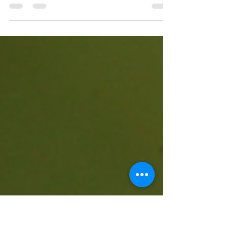
sessão
A 4ª conferência online do 4º ciclo de conferências online
Invasoras às Quartas! já se encontra disponível online no
nosso canal de YouTube.