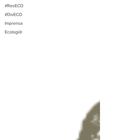
#ResECO
#DivECO
Imprensa
Ecologi@