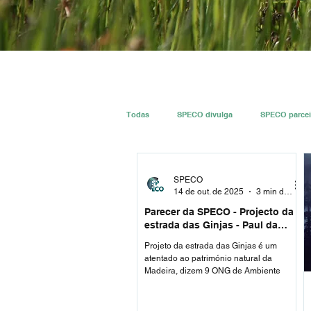
Todas
SPECO divulga
SPECO parcei
#ResECO
#DivECO
Imprensa
SPECO
14 de out. de 2025
3 min de leitura
Parecer da SPECO - Projecto da
estrada das Ginjas - Paul da
Serra
Projeto da estrada das Ginjas é um
atentado ao património natural da
Madeira, dizem 9 ONG de Ambiente