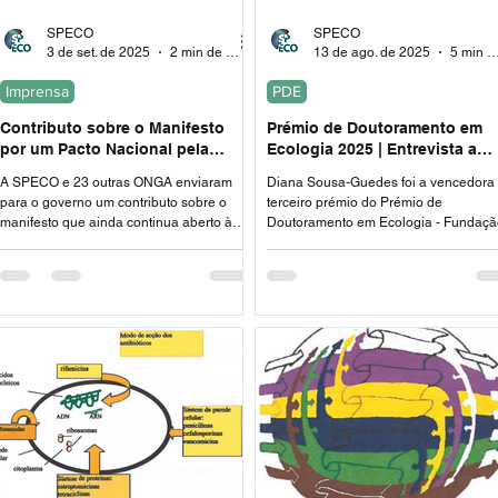
SPECO
SPECO
3 de set. de 2025
2 min de leitura
13 de ago. de 2025
5 min de leit
Imprensa
PDE
Contributo sobre o Manifesto
Prémio de Doutoramento em
por um Pacto Nacional pela
Ecologia 2025 | Entrevista a
Floresta e pelo Território
Diana Sousa-Guedes, 3ª
A SPECO e 23 outras ONGA enviaram
Diana Sousa-Guedes foi a vencedora
Classificada
para o governo um contributo sobre o
terceiro prémio do Prémio de
manifesto que ainda continua aberto à
Doutoramento em Ecologia - Fundaçã
subscrição individual e de grupo sobre a
Amadeu Dias, organizado pela SPEC
necessidade de se estabelecer um Pacto
Nacional sobre a Floresta e o Território.