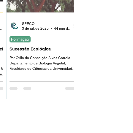
SPECO
 de leitura
3 de jul. de 2025
44 min de leitura
Formação
clo
Sucessão Ecológica
Por Otília da Conceição Alves Correia,
Departamento de Biologia Vegetal,
Faculdade de Ciências da Universidade
 às
de Lisboa.
ine