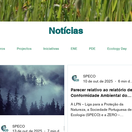
Notícias
ros
Projectos
Iniciativas
ENE
PDE
Ecology Day
Ecologi@
SPECO
10 de out. de 2025
6 min de 
Parecer relativo ao relatório d
Conformidade Ambiental do
Projeto de Execução(RECAPE)
A LPN – Liga para a Proteção da
do empreendimento hoteleiro
Natureza, a Sociedade Portuguesa de
empresa ETOSOTO – Cabo
Ecologia (SPECO) e a ZERO –
Espichel
Associação Sistema Terrestre
Sustentável,...
SPECO
13 de out. de 2025
7 min de leitura