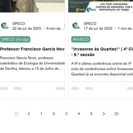
SPECO
SPECO
22 de jul. de 2025
6 min de leitura
17 de jul. de 2025
1 min
SPECO divulga
#InvECO
Professor Francisco García Novo
"Invasoras às Quartas!" | 4º Ci
- 9.ª sessão
Francisco García Novo, professor
catedrático de Ecologia da Universidade
A 9ª e última conferência online do 4º
de Sevilha, faleceu a 15 de Julho de
ciclo de conferências online Invasoras
2025. O seu contacto a Portugal e a uma
Quartas! já se encontra disponível onl
ligação ibérica de ecólogos surgiu ainda
no nosso canal de YouTube.
na década de 80.
1
2
3
4
5