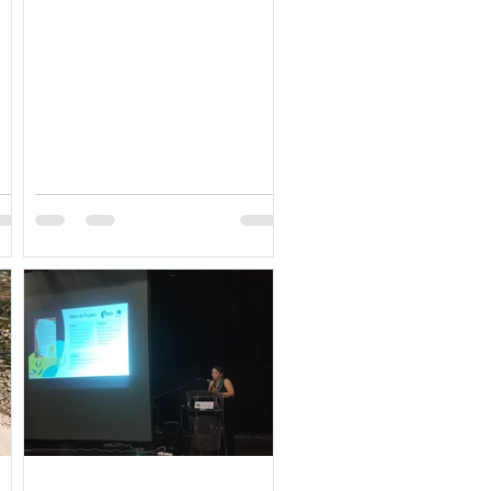
Ambiental Estratégica, sem ideias pré-
definidas, e enquadrada num Plano
Aeroportuário Nacional Foi publicada a
Portaria n.º 278-A/2021 que autoriza o
Instituto da Mobilidade e dos Transportes
(IMT) a assumir encargos plurianuais
para comissionar uma Av