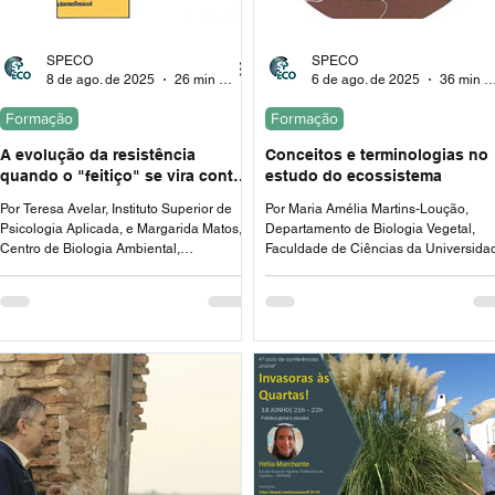
SPECO
SPECO
8 de ago. de 2025
26 min de leitura
6 de ago. de 2025
36 min de leit
Formação
Formação
A evolução da resistência
Conceitos e terminologias no
quando o "feitiço" se vira contra
estudo do ecossistema
o "feiticeiro"
Por Teresa Avelar, Instituto Superior de
Por Maria Amélia Martins-Loução,
Psicologia Aplicada, e Margarida Matos,
Departamento de Biologia Vegetal,
Centro de Biologia Ambiental,
Faculdade de Ciências da Universida
Departamento de Zoologia e
de Lisboa, em "Cadernos de Ecologia 
Antropologia, Faculdade de Ciências da
III".
Universidade de Lisboa.