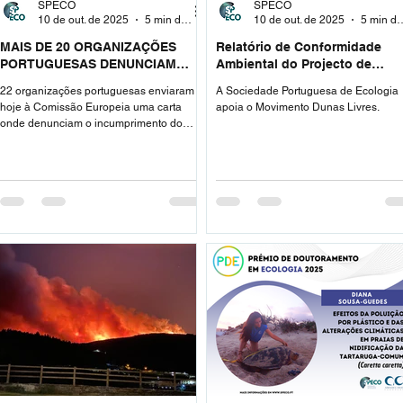
SPECO
SPECO
10 de out. de 2025
5 min de leitura
10 de out. de 2025
5 min de 
MAIS DE 20 ORGANIZAÇÕES
Relatório de Conformidade
PORTUGUESAS DENUNCIAM
Ambiental do Projecto de
INCUMPRIMENTOS DO PEPAC DE
Execução (RECAPE) da
22 organizações portuguesas enviaram
A Sociedade Portuguesa de Ecologia
PORTUGAL À COMISSÃO
Ocupação Turística da UNOP4
hoje à Comissão Europeia uma carta
apoia o Movimento Dunas Livres.
EUROPEIA
Tróia - Parecer da SPECO
onde denunciam o incumprimento do
Regulamento relativo ao Plano
Estratégico da Política Agrícola Comum
(PEPAC) e das Recomendações da
Comissão Europeia para a elaboração
deste Plano Estratégico em Portugal.