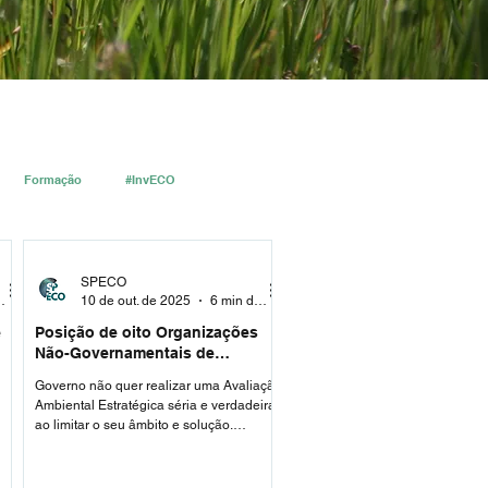
Formação
#InvECO
SPECO
leitura
10 de out. de 2025
6 min de leitura
e
Posição de oito Organizações
Não-Governamentais de
Ambiente relativa à presente
Governo não quer realizar uma Avaliação
 da
decisão do Governo de realizar
Ambiental Estratégica séria e verdadeira
uma Avaliação Ambiental
ao limitar o seu âmbito e solução.
Estratégica sobre a solução
Infraestruturas aeroportuárias na região
aeroportuária para a região de
de Lisboa Associações ambientalistas
Lisboa
defendem uma verdadeira Avaliação