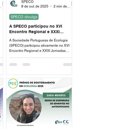
SPECO
leitura
8 de out. de 2025
2 min de leitura
SPECO divulga
A SPECO participou no XVI
 de
Encontro Regional e XXXI
Jornadas Pedagógicas de
A Sociedade Portuguesa de Ecologia
Educação Ambiental, nos Açores
(SPECO) participou ativamente no XVI
Encontro Regional e XXXI Jornadas
Pedagógicas de Educação Ambiental,
que decorreram entre 29 de setembro e 2
de outubro de 2025, na Horta, Ilha do
Faial, sob o mote “Memória da Terra: um
farol na Educação Ambiental”.