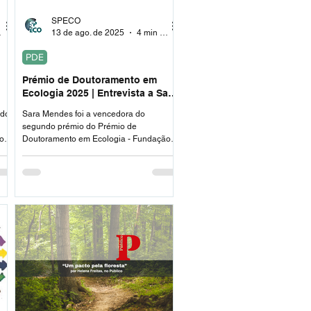
SPECO
ura
13 de ago. de 2025
4 min de leitura
PDE
Prémio de Doutoramento em
Ecologia 2025 | Entrevista a Sara
Mendes, 2ª Classificada
 do
Sara Mendes foi a vencedora do
segundo prémio do Prémio de
o
Doutoramento em Ecologia - Fundação
O.
Amadeu Dias, organizado pela SPECO.