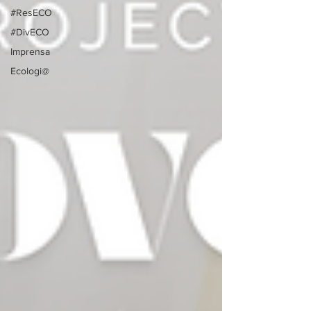
#ResECO
#DivECO
Imprensa
Ecologi@