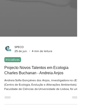
SPECO
25 de jun.
4 min de leitura
Iniciativas
Projecto Novos Talentos em Ecologia
Charles Buchanan - Andreia Anjos
Andreia Sofia Gonçalves dos Anjos, investigadora no cE3c
(Centro de Ecologia, Evolução e Alterações Ambientais) da
Faculdade de Ciências da Universidade de Lisboa, foi uma
das duas doutoradas seleccionadas pelo júri convidado a
avaliar as candidaturas ao Projecto Novos Talentos em