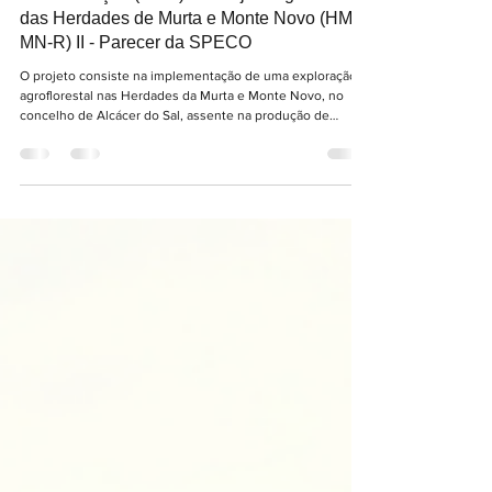
Reformulação (2026) do Projeto Agroflorestal
das Herdades de Murta e Monte Novo (HM-
MN-R) II - Parecer da SPECO
O projeto consiste na implementação de uma exploração
agroflorestal nas Herdades da Murta e Monte Novo, no
concelho de Alcácer do Sal, assente na produção de
tangerinas e na gestão sustentável dos recursos naturais.
Na sequência das preocupações identificadas durante o
procedimento de Avaliação de Impacte Ambiental, o
projeto foi reformulado ao abrigo do artigo 16.º do RJAIA,
tendo sido introduzidas alterações significativas com vista
à redução dos impactes ambientais.