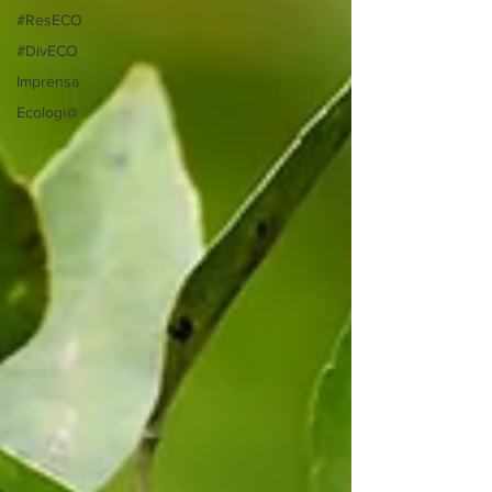
#ResECO
#DivECO
Imprensa
Ecologi@