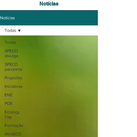
Notícias
Notícias
Todas
Todas
SPECO
divulga
SPECO
parceiros
Projectos
Iniciativas
ENE
PDE
Ecology
Day
Formação
#InvECO