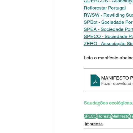
QUERCUS - Associação
Reflorestar Portugal
RWSW - Rewilding Sudo
SPBot - Sociedade Por
SPEA - Sociedade Port
SPECO - Sociedade Po
ZERO - Associação Sis
Leia o manifesto abaixo
MANIFESTO P
Fazer download
Saudações ecológicas.
SPECO
Floresta
Manifesto
Te
Imprensa