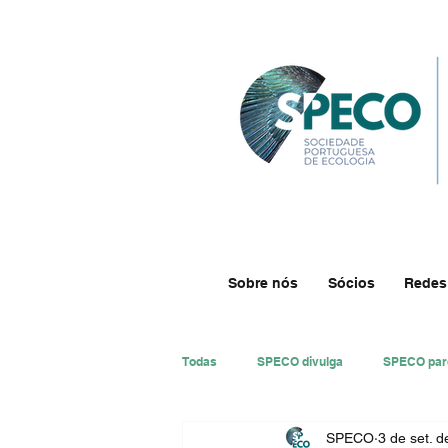
Sobre nós
Sócios
Redes
Todas
SPECO divulga
SPECO par
SPECO
3 de set. 
#ResECO
#DivECO
Impre