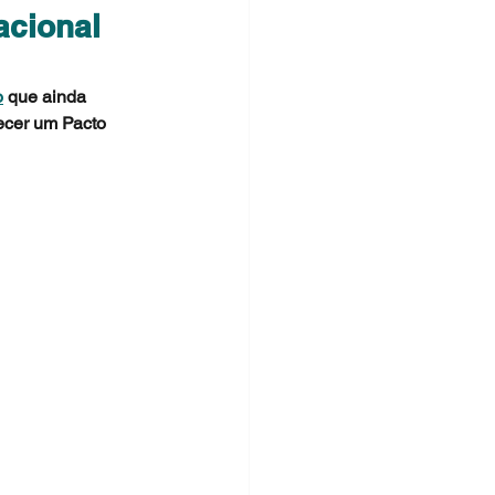
acional
o
 que ainda 
ecer um Pacto 