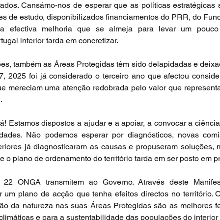
dos. Cansámo-nos de esperar que as políticas estratégicas su
s de estudo, disponibilizados financiamentos do PRR, do Fund
 a efectiva melhoria que se almeja para levar um pouco
ugal interior tarda em concretizar.
es, também as Áreas Protegidas têm sido delapidadas e deixa
, 2025 foi já considerado o terceiro ano que afectou conside
ue mereciam uma atenção redobrada pelo valor que representam
.
á! Estamos dispostos a ajudar e a apoiar, a convocar a ciência
dades. Não podemos esperar por diagnósticos, novas comis
riores já diagnosticaram as causas e propuseram soluções, ma
 o plano de ordenamento do território tarda em ser posto em pr
 22 ONGA transmitem ao Governo. Através deste Manifest
r um plano de acção que tenha efeitos directos no território.
ação da natureza nas suas Áreas Protegidas são as melhores f
limáticas e para a sustentabilidade das populações do interior 