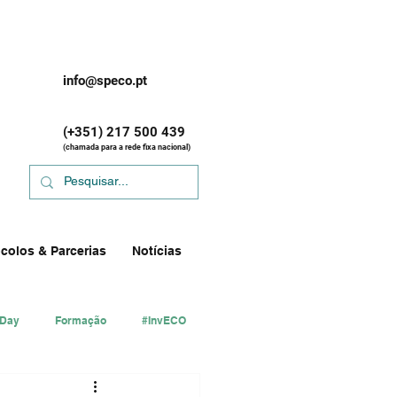
info@speco.pt
(+351) 217 500 439
(chamada para a rede fixa nacional)
colos & Parcerias
Notícias
 Day
Formação
#InvECO