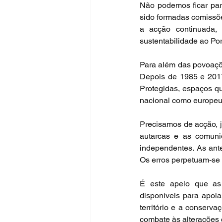
Não podemos ficar para
sido formadas comissõe
a acção continuada,
sustentabilidade ao Port
Para além das povoaçõ
Depois de 1985 e 2017
Protegidas, espaços q
nacional como europeu
Precisamos de acção, j
autarcas e as comuni
independentes. As ante
Os erros perpetuam-se e
É este apelo que as
disponíveis para apoia
território e a conserv
combate às alterações c