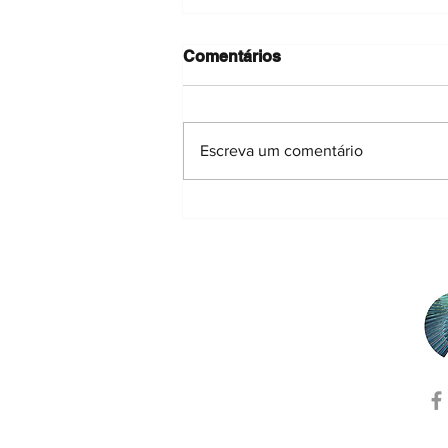
Comentários
Escreva um comentário
"Um pacto pela floresta",
por Helena Freitas