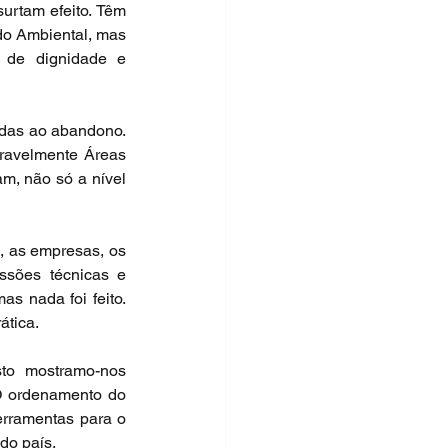
rtam efeito. Têm 
o Ambiental, mas 
 de dignidade e 
das ao abandono. 
ravelmente Áreas 
, não só a nível 
, as empresas, os 
sões técnicas e 
s nada foi feito. 
ática.
o mostramo-nos 
 O ordenamento do 
erramentas para o 
do país.