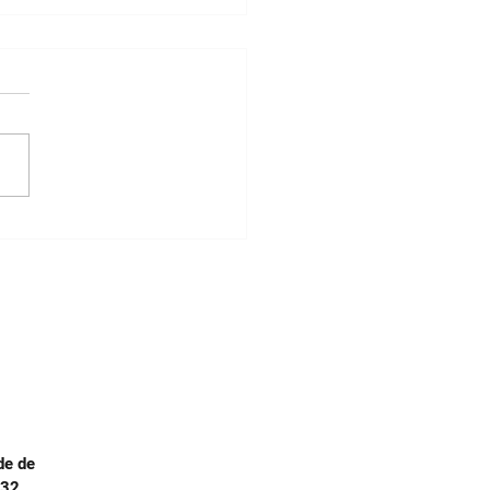
nizações contra o
e de verbas para a
esta
de de
.32