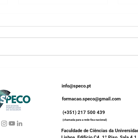
Associações Preocupadas
Orga
Com Permissão De
cort
Construção Em Solos
Flor
Rústicos
info@speco.pt
formacao.speco@gmail.com
(+351) 217 500 439
(chamada para a rede fixa nacional)
Faculdade de Ciências da Universida
Lisboa, Edifício C4, 1º Piso, Sala 4.1