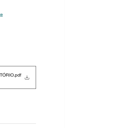
te
ITÓRIO
.pdf