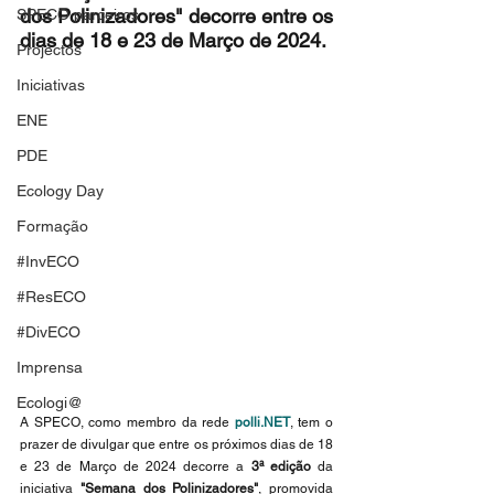
dos Polinizadores" decorre entre os 
SPECO parceiros
dias de 18 e 23 de Março de 2024.
Projectos
Iniciativas
ENE
PDE
Ecology Day
Formação
#InvECO
#ResECO
#DivECO
Imprensa
Ecologi@
A SPECO, como membro da rede 
polli.NET
, tem o 
prazer de divulgar que entre os próximos dias de 18 
e 23 de Março de 2024 decorre a 
3ª edição
 da 
iniciativa 
"Semana dos Polinizadores"
, promovida 