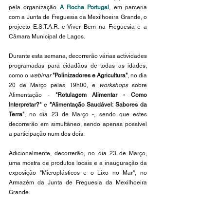
pela organização 
A Rocha Portugal
, em parceria 
com a Junta de Freguesia da Mexilhoeira Grande, o 
projecto E.S.T.A.R. e Viver Bem na Freguesia e a 
Câmara Municipal de Lagos. 
Durante esta semana, decorrerão várias actividades 
programadas para cidadãos de todas as idades, 
como o 
webinar 
"Polinizadores e Agricultura"
, no dia 
20 de Março pelas 19h00, e 
workshops 
sobre 
Alimentação - 
"Rotulagem Alimentar - Como 
Interpretar?"
 e 
"Alimentação Saudável: Sabores da 
Terra"
, no dia 23 de Março -, sendo que estes 
decorrerão em simultâneo, sendo apenas possível 
a participação num dos dois.
Adicionalmente, decorrerão, no dia 23 de Março, 
uma mostra de produtos locais e a inauguração da 
exposição "Microplásticos e o Lixo no Mar", no 
Armazém da Junta de Freguesia da Mexilhoeira 
Grande. 