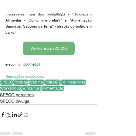
Inscreva-se num dos 
workshops
 - "Rotulagem 
Alimentar - Como Interpretar?" e "Alimentação 
Saudável: Sabores da Terra" - através do botão em 
baixo!
Workshops (23/03)
+ ecoinfo | 
pollinet.pt
Saudações ecológicas.
SPECO
Portugal
Webinar
Polli.NET
Polinizadores
Workshops
Agricultura
Alimentação
SPECO parceiros
SPECO divulga